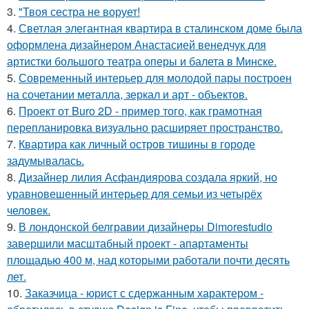
3.
"Твоя сестра не ворует!
4.
Светлая элегантная квартира в сталинском доме была
оформлена дизайнером Анастасией венедчук для
артистки большого театра оперы и балета в Минске.
5.
Современный интерьер для молодой пары построен
на сочетании металла, зеркал и арт - объектов.
6.
Проект от Buro 2D - пример того, как грамотная
перепланировка визуально расширяет пространство.
7.
Квартира как личный остров тишины в городе
задумывалась.
8.
Дизайнер лилия Асфандиярова создала яркий, но
уравновешенный интерьер для семьи из четырёх
человек.
9.
В лондонской белгравии дизайнеры Dimorestudio
завершили масштабный проект - апартаменты
площадью 400 м, над которыми работали почти десять
лет.
10.
Заказчица - юрист с сдержанным характером -