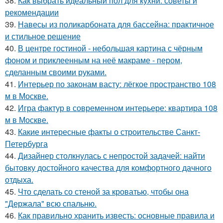
38.
Как выбрать идеальный пол для кухни: советы и
рекомендации
39.
Навесы из поликарбоната для бассейна: практичное
и стильное решение
40.
В центре гостиной - небольшая картина с чёрным
фоном и приклеенным на неё макраме - пером,
сделанным своими руками.
41.
Интерьер по законам васту: лёгкое пространство 108
м в Москве.
42.
Игра фактур в современном интерьере: квартира 108
м в Москве.
43.
Какие интересные факты о строительстве Санкт-
Петербурга
44.
Дизайнер столкнулась с непростой задачей: найти
бытовку достойного качества для комфортного дачного
отдыха.
45.
Что сделать со стеной за кроватью, чтобы она
"Держала" всю спальню.
46.
Как правильно хранить известь: основные правила и