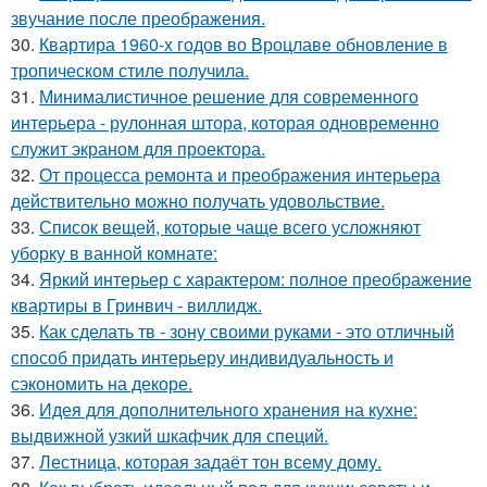
звучание после преображения.
30.
Квартира 1960-х годов во Вроцлаве обновление в
тропическом стиле получила.
31.
Минималистичное решение для современного
интерьера - рулонная штора, которая одновременно
служит экраном для проектора.
32.
От процесса ремонта и преображения интерьера
действительно можно получать удовольствие.
33.
Список вещей, которые чаще всего усложняют
уборку в ванной комнате:
34.
Яркий интерьер с характером: полное преображение
квартиры в Гринвич - виллидж.
35.
Как сделать тв - зону своими руками - это отличный
способ придать интерьеру индивидуальность и
сэкономить на декоре.
36.
Идея для дополнительного хранения на кухне:
выдвижной узкий шкафчик для специй.
37.
Лестница, которая задаёт тон всему дому.