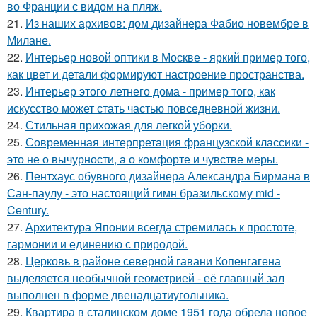
во Франции с видом на пляж.
21.
Из наших архивов: дом дизайнера Фабио новембре в
Милане.
22.
Интерьер новой оптики в Москве - яркий пример того,
как цвет и детали формируют настроение пространства.
23.
Интерьер этого летнего дома - пример того, как
искусство может стать частью повседневной жизни.
24.
Стильная прихожая для легкой уборки.
25.
Современная интерпретация французской классики -
это не о вычурности, а о комфорте и чувстве меры.
26.
Пентхаус обувного дизайнера Александра Бирмана в
Сан-паулу - это настоящий гимн бразильскому mid -
Century.
27.
Архитектура Японии всегда стремилась к простоте,
гармонии и единению с природой.
28.
Церковь в районе северной гавани Копенгагена
выделяется необычной геометрией - её главный зал
выполнен в форме двенадцатиугольника.
29.
Квартира в сталинском доме 1951 года обрела новое