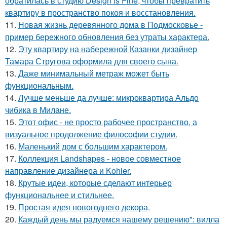
обратилась в студию Design is Fine, чтобы превратить
квартиру в пространство покоя и восстановления.
11.
Новая жизнь деревянного дома в Подмосковье -
пример бережного обновления без утраты характера.
12.
Эту квартиру на набережной Казанки дизайнер
Тамара Стругова оформила для своего сына.
13.
Даже минимальный метраж может быть
функциональным.
14.
Лучше меньше да лучше: микроквартира Альдо
чибика в Милане.
15.
Этот офис - не просто рабочее пространство, а
визуальное продолжение философии студии.
16.
Маленький дом с большим характером.
17.
Коллекция Landshapes - новое совместное
направление дизайнера и Kohler.
18.
Крутые идеи, которые сделают интерьер
функциональнее и стильнее.
19.
Простая идея новогоднего декора.
20.
Каждый день мы радуемся нашему решению": вилла