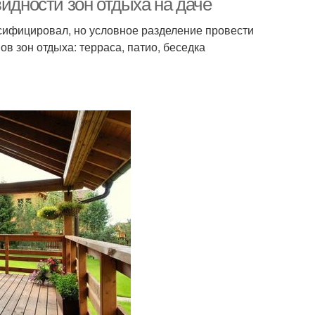
видности зон отдыха на даче
сифицировал, но условное разделение провести
в зон отдыха: терраса, патио, беседка