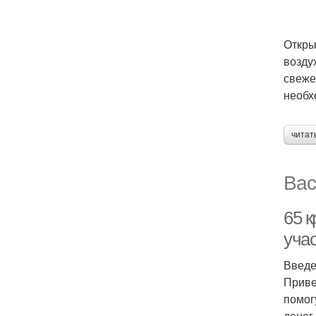
Откры
возду
свеже
необх
читат
Вас
65 к
уча
Введ
Приве
помог
денег