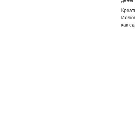
Креат
Иллюм
как с