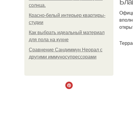
Бла
солнца.
Офици
Красно-белый интерьер квартиры-
вполн
студии
откры
Как выбрать идеальный материал
для пола на кухне
Терра
Сравнение Сандиммун Неорал с
другими иммуносупрессорами