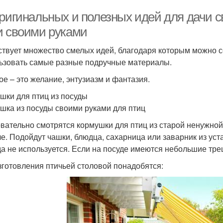
оригинальных и полезных идей для дачи с
и своими руками
твует множество смелых идей, благодаря которым можно со
ьзовать самые разные подручные материалы.
ое – это желание, энтузиазм и фантазия.
шки для птиц из посуды
шка из посуды своими руками для птиц
вательно смотрятся кормушки для птиц из старой ненужной 
че. Подойдут чашки, блюдца, сахарница или заварник из ус
да не используется. Если на посуде имеются небольшие тре
зготовления птичьей столовой понадобятся: