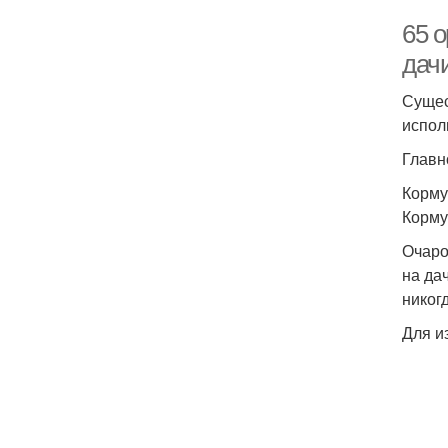
65 
дач
Сущес
испол
Главн
Корму
Корму
Очаро
на да
никог
Для и