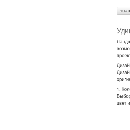
читат
Уди
Ландш
возмо
проек
Дизай
Дизай
ориги
1. Ко
Выбор
цвет 