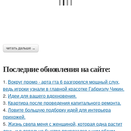
читать дальше →
Последние обновления на сайте:
1.
Вокруг промо - арта гта 6 разгорелся мощный слух,
ведь игроки узнали в главной красотке Габриэлу Чикин.
2.
Идеи для вашего вдохновения.
3.
Квартира после проведения капитального ремонта.
4.
Ловите большую подборку идей для интерьера
прихожей.
5.
Жизнь свела меня с женщиной, которая одна растит
дочь, и я довольно быстро привязался к ним обеим.