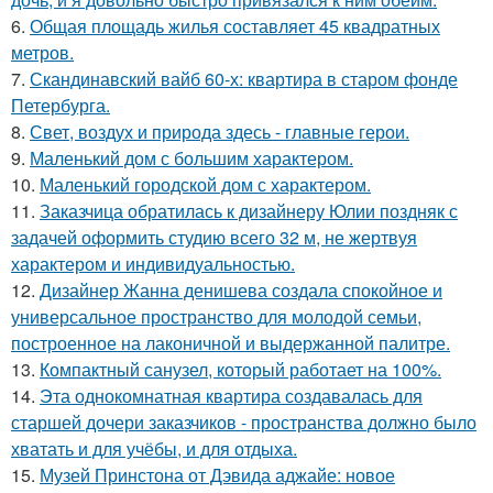
6.
Общая площадь жилья составляет 45 квадратных
метров.
7.
Скандинавский вайб 60-х: квартира в старом фонде
Петербурга.
8.
Свет, воздух и природа здесь - главные герои.
9.
Маленький дом с большим характером.
10.
Маленький городской дом с характером.
11.
Заказчица обратилась к дизайнеру Юлии поздняк с
задачей оформить студию всего 32 м, не жертвуя
характером и индивидуальностью.
12.
Дизайнер Жанна денишева создала спокойное и
универсальное пространство для молодой семьи,
построенное на лаконичной и выдержанной палитре.
13.
Компактный санузел, который работает на 100%.
14.
Эта однокомнатная квартира создавалась для
старшей дочери заказчиков - пространства должно было
хватать и для учёбы, и для отдыха.
15.
Музей Принстона от Дэвида аджайе: новое