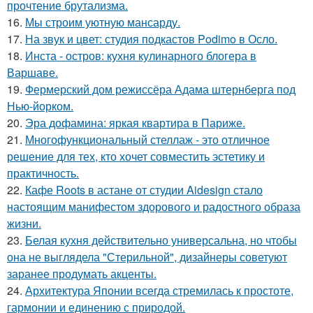
прочтение брутализма.
16.
Мы строим уютную мансарду.
17.
На звук и цвет: студия подкастов Podimo в Осло.
18.
Инста - остров: кухня кулинарного блогера в
Варшаве.
19.
Фермерский дом режиссёра Адама штернберга под
Нью-йорком.
20.
Эра дофамина: яркая квартира в Париже.
21.
Многофункциональный стеллаж - это отличное
решение для тех, кто хочет совместить эстетику и
практичность.
22.
Кафе Roots в астане от студии Aidesign стало
настоящим манифестом здорового и радостного образа
жизни.
23.
Белая кухня действительно универсальна, но чтобы
она не выглядела "Стерильной", дизайнеры советуют
заранее продумать акценты.
24.
Архитектура Японии всегда стремилась к простоте,
гармонии и единению с природой.