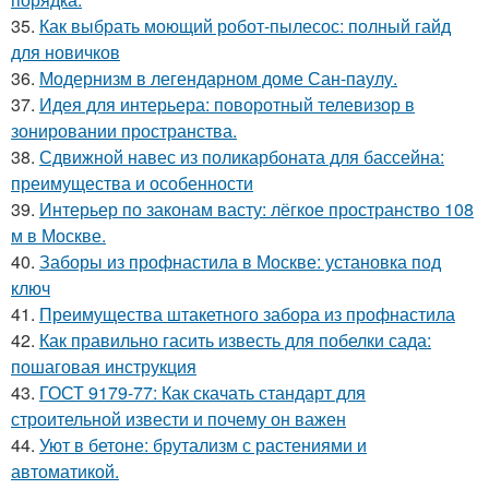
35.
Как выбрать моющий робот-пылесос: полный гайд
для новичков
36.
Модернизм в легендарном доме Сан-паулу.
37.
Идея для интерьера: поворотный телевизор в
зонировании пространства.
38.
Сдвижной навес из поликарбоната для бассейна:
преимущества и особенности
39.
Интерьер по законам васту: лёгкое пространство 108
м в Москве.
40.
Заборы из профнастила в Москве: установка под
ключ
41.
Преимущества штакетного забора из профнастила
42.
Как правильно гасить известь для побелки сада:
пошаговая инструкция
43.
ГОСТ 9179-77: Как скачать стандарт для
строительной извести и почему он важен
44.
Уют в бетоне: брутализм с растениями и
автоматикой.