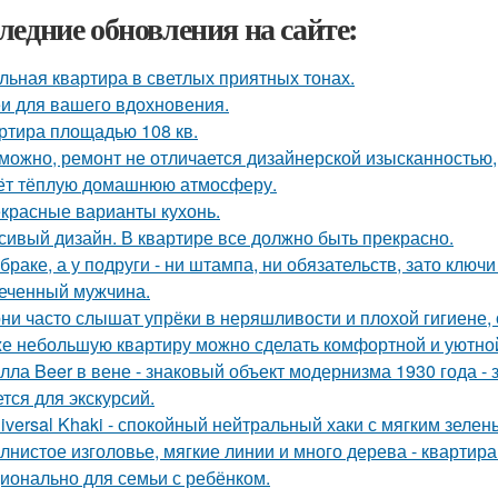
ледние обновления на сайте:
льная квартира в светлых приятных тонах.
и для вашего вдохновения.
ртира площадью 108 кв.
можно, ремонт не отличается дизайнерской изысканностью, 
ёт тёплую домашнюю атмосферу.
красные варианты кухонь.
сивый дизайн. В квартире все должно быть прекрасно.
 браке, а у подруги - ни штампа, ни обязательств, зато ключ
еченный мужчина.
ни часто слышат упрёки в неряшливости и плохой гигиене, 
е небольшую квартиру можно сделать комфортной и уютной,
лла Beer в вене - знаковый объект модернизма 1930 года -
ется для экскурсий.
iversal Khaki - спокойный нейтральный хаки с мягким зеле
лнистое изголовье, мягкие линии и много дерева - квартир
ионально для семьи с ребёнком.