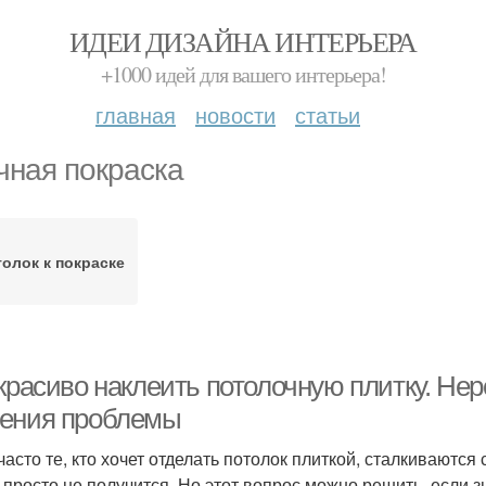
ИДЕИ ДИЗАЙНА ИНТЕРЬЕРА
+1000 идей для вашего интерьера!
главная
новости
статьи
чная покраска
олок к покраске
 красиво наклеить потолочную плитку. Не
ения проблемы
 часто те, кто хочет отделать потолок плиткой, сталкиваютс
к просто не получится. Но этот вопрос можно решить, если з