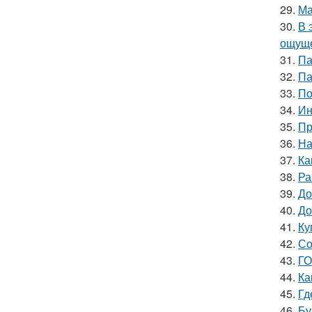
29.
Ма
30.
В 
ощуще
31.
Па
32.
Па
33.
По
34.
Ин
35.
Пр
36.
На
37.
Ка
38.
Ра
39.
До
40.
До
41.
Ку
42.
Со
43.
ГО
44.
Ка
45.
Гд
46.
Бу