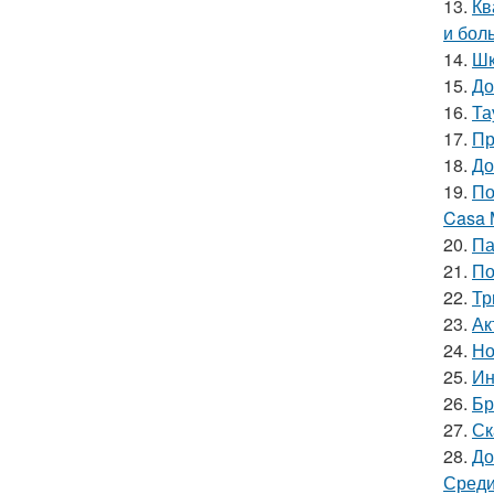
13.
Кв
и бол
14.
Шк
15.
До
16.
Та
17.
Пр
18.
До
19.
По
Casa 
20.
Па
21.
По
22.
Тр
23.
Ак
24.
Но
25.
Ин
26.
Бр
27.
Ск
28.
До
Среди