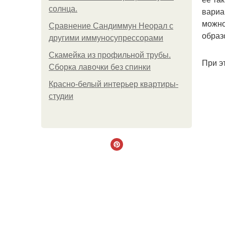
солнца.
вариа
можно
Сравнение Сандиммун Неорал с
образ
другими иммуносупрессорами
Скамейка из профильной трубы.
При э
Сборка лавочки без спинки
Красно-белый интерьер квартиры-
студии