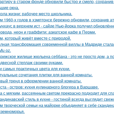
артиру в старом фонде обновили быстро и смело, сохранив 
ьшие окна.
ола жизни: рабочее место школьника.
м 1960-х годов в хэмптонсе бережно обновили, сохранив а
унхаус в верхнем ист - сайде Нью-йорка получил обновлённ
овода, неон и граффити: азиатское кафе в Перми.
м, который живёт вместе с природой.
лная трансформация современной виллы в Мадриде стала 
Mu oz.
рижское жилище жюльена себбана - это не просто дом, а п
двесной стеллаж своими руками.
и самых практичных цвета для кухни.
туальные сочетания плитки для ванной комнаты.
вый тренд в оформлении ванной комнаты.
ста - остров: кухня кулинарного блогера в Варшаве.
а с мягким, рассеянным светом прекрасно подходит для спа
андинавский стиль в кухне - гостиной всегда выглядит свеж
м творческой семьи на майорке объединяет в себе скандин
земноморья.