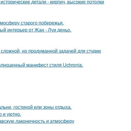
исторические детали - кирпич, высокие потолки
тмосферу старого побережья.
ый интерьер от Жан - Луи деньо.
сложной, но продуманной задачей для студии
олноценный манифест стиля Uchronia.
льни, гостиной или зоны отдыха.
о и уютно.
авскую лаконичность и атмосферу