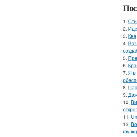
Пос
1.
Сти
2.
Иде
3.
Ква
4.
Воз
созда
5.
Пре
6.
Кра
7.
Я в
обесп
8.
Пар
9.
Даж
10.
Ви
откро
11.
Un
12.
Во
функц