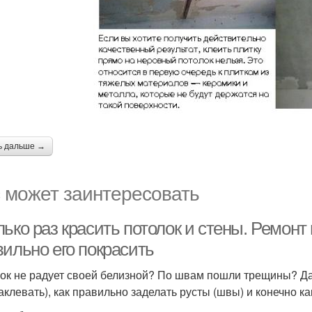
ь дальше →
 может заинтересовать
ько раз красить потолок и стены. Ремонт
вильно его покрасить
ок не радует своей белизной? По швам пошли трещины? Дав
аклевать), как правильно заделать русты (швы) и конечно ка