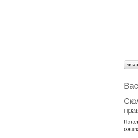
читат
Вас
Скол
пра
Потол
(зашп