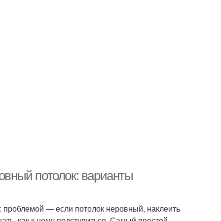
ровный потолок: варианты
я с проблемой — если потолок неровный, наклеить
нать, как к нему подступиться. Самый простой