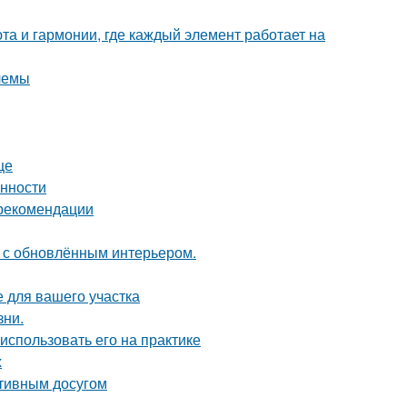
та и гармонии, где каждый элемент работает на
лемы
це
енности
 рекомендации
ь с обновлённым интерьером.
е для вашего участка
зни.
 использовать его на практике
х
ктивным досугом