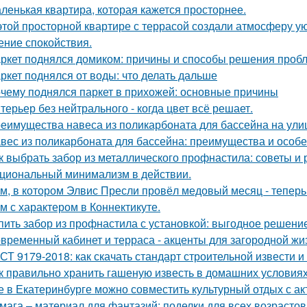
ленькая квартира, которая кажется просторнее.
этой просторной квартире с террасой создали атмосферу ую
ние спокойствия.
ркет поднялся домиком: причины и способы решения проб
ркет поднялся от воды: что делать дальше
чему поднялся паркет в прихожей: основные причины
терьер без нейтрального - когда цвет всё решает.
еимущества навеса из поликарбоната для бассейна на ули
вес из поликарбоната для бассейна: преимущества и особ
к выбрать забор из металлического профнастила: советы и
циональный минимализм в действии.
м, в котором Элвис Пресли провёл медовый месяц - тепер
м с характером в Коннектикуте.
пить забор из профнастила с установкой: выгодное решени
временный кабинет и терраса - акценты для загородной жи
СТ 9179-2018: как скачать стандарт строительной извести и
к правильно хранить гашеную известь в домашних условия
е в Екатеринбурге можно совместить культурный отдых с а
мага – материал для фантазий: поделки для всех возрастов