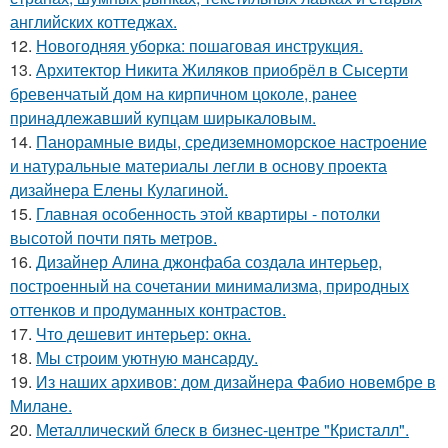
английских коттеджах.
12.
Новогодняя уборка: пошаговая инструкция.
13.
Архитектор Никита Жиляков приобрёл в Сысерти
бревенчатый дом на кирпичном цоколе, ранее
принадлежавший купцам ширыкаловым.
14.
Панорамные виды, средиземноморское настроение
и натуральные материалы легли в основу проекта
дизайнера Елены Кулагиной.
15.
Главная особенность этой квартиры - потолки
высотой почти пять метров.
16.
Дизайнер Алина джонфаба создала интерьер,
построенный на сочетании минимализма, природных
оттенков и продуманных контрастов.
17.
Что дешевит интерьер: окна.
18.
Мы строим уютную мансарду.
19.
Из наших архивов: дом дизайнера Фабио новембре в
Милане.
20.
Металлический блеск в бизнес-центре "Кристалл".