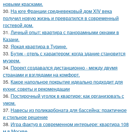
новыми красками.
30.
На юге Франции средневековый дом XIV века
получил новую жизнь и превратился в современный
гостевой дом.
31.
Личный опыт: квартира с панорамными окнами в
Казани.
32.
Яркая квартира в Турине.
33.
Бутик - отель с характером: когда здание становится
музеем.
34.
Проект создавался дистанционно - между двумя
странами и взглядами на комфорт.
35.
Какое напольное покрытие идеально подходит для
кухни: советы и рекомендации
36.
Постирочный уголок в квартире: как организовать с
умом.
37.
Навесы из поликарбоната для бассейна: практичное
и стильное решение
38.
Игра фактур в современном интерьере: квартира 108
м в Москве.