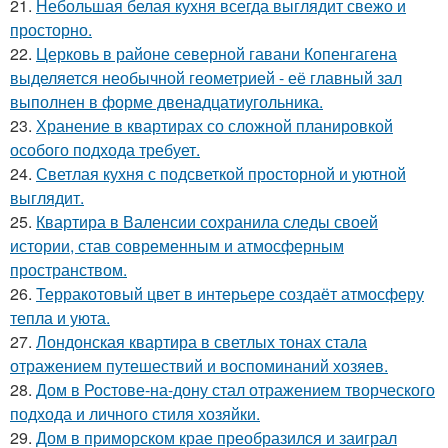
21.
Небольшая белая кухня всегда выглядит свежо и
просторно.
22.
Церковь в районе северной гавани Копенгагена
выделяется необычной геометрией - её главный зал
выполнен в форме двенадцатиугольника.
23.
Хранение в квартирах со сложной планировкой
особого подхода требует.
24.
Светлая кухня с подсветкой просторной и уютной
выглядит.
25.
Квартира в Валенсии сохранила следы своей
истории, став современным и атмосферным
пространством.
26.
Терракотовый цвет в интерьере создаёт атмосферу
тепла и уюта.
27.
Лондонская квартира в светлых тонах стала
отражением путешествий и воспоминаний хозяев.
28.
Дом в Ростове-на-дону стал отражением творческого
подхода и личного стиля хозяйки.
29.
Дом в приморском крае преобразился и заиграл