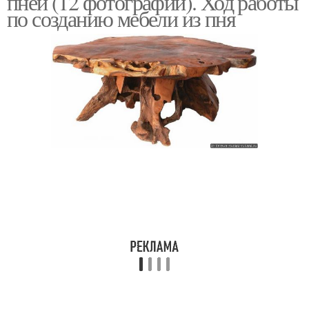
пней (12 фотографий). Ход работы
по созданию мебели из пня
Горшочек из пней
Стол из пня