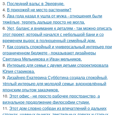
3.
Последний вальс в Эвервуде.
4.
В прихожей не место растениям?
5.
Два года назад я ушла от мужа - отношения были
тяжёлые, терпеть дальше просто не могла.
6.
Уют, баланс и внимание к деталям - так можно описать
этот проект, который начался с небольшой бани и со
временем вырос в полноценный семейный дом.
7.
Как создать спокойный и универсальный интерьер при
ограниченном бюджете - показывают дизайнеры
Светлана Мельникова и Иван мельников.
8.
Интерьер для семьи с двумя детьми спроектировала
Юлия старикова.
9.
Дизайнер Екатерина Субботина создала спокойный,
тёплый интерьер для молодой семьи, вдохновлённый
японским опытом заказчиков.
10.
Этот офис - не просто рабочее пространство, а
визуальное продолжение философии студии.
11.
Этот дом словно собран из впечатлений о дальних
странах, шумных рынках, текстильных лавках и старых