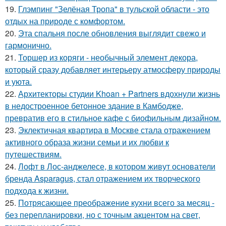
19.
Глэмпинг "Зелёная Тропа" в тульской области - это
отдых на природе с комфортом.
20.
Эта спальня после обновления выглядит свежо и
гармонично.
21.
Торшер из коряги - необычный элемент декора,
который сразу добавляет интерьеру атмосферу природы
и уюта.
22.
Архитекторы студии Khoan + Partners вдохнули жизнь
в недостроенное бетонное здание в Камбодже,
превратив его в стильное кафе с биофильным дизайном.
23.
Эклектичная квартира в Москве стала отражением
активного образа жизни семьи и их любви к
путешествиям.
24.
Лофт в Лос-анджелесе, в котором живут основатели
бренда Asparagus, стал отражением их творческого
подхода к жизни.
25.
Потрясающее преображение кухни всего за месяц -
без перепланировки, но с точным акцентом на свет,