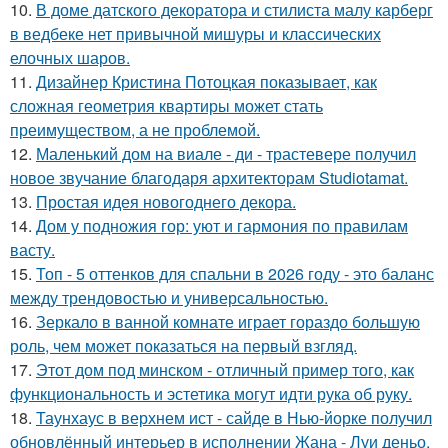
10.
В доме датского декоратора и стилиста малу карберг
в ведбеке нет привычной мишуры и классических
елочных шаров.
11.
Дизайнер Кристина Потоцкая показывает, как
сложная геометрия квартиры может стать
преимуществом, а не проблемой.
12.
Маленький дом на виале - ди - трастевере получил
новое звучание благодаря архитекторам Studiotamat.
13.
Простая идея новогоднего декора.
14.
Дом у подножия гор: уют и гармония по правилам
васту.
15.
Топ - 5 оттенков для спальни в 2026 году - это баланс
между трендовостью и универсальностью.
16.
Зеркало в ванной комнате играет гораздо большую
роль, чем может показаться на первый взгляд.
17.
Этот дом под минском - отличный пример того, как
функциональность и эстетика могут идти рука об руку.
18.
Таунхаус в верхнем ист - сайде в Нью-йорке получил
обновлённый интерьер в исполнении Жана - Луи деньо.