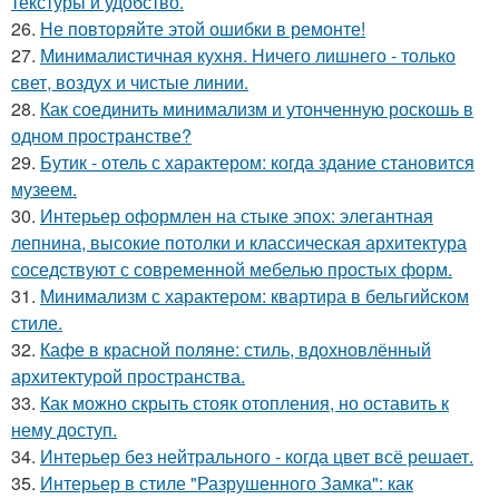
текстуры и удобство.
26.
Не повторяйте этой ошибки в ремонте!
27.
Минималистичная кухня. Ничего лишнего - только
свет, воздух и чистые линии.
28.
Как соединить минимализм и утонченную роскошь в
одном пространстве?
29.
Бутик - отель с характером: когда здание становится
музеем.
30.
Интерьер оформлен на стыке эпох: элегантная
лепнина, высокие потолки и классическая архитектура
соседствуют с современной мебелью простых форм.
31.
Минимализм с характером: квартира в бельгийском
стиле.
32.
Кафе в красной поляне: стиль, вдохновлённый
архитектурой пространства.
33.
Как можно скрыть стояк отопления, но оставить к
нему доступ.
34.
Интерьер без нейтрального - когда цвет всё решает.
35.
Интерьер в стиле "Разрушенного Замка": как