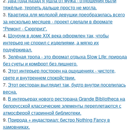
2.
Два года назад я ушла от мужа - отношения были
тяжёлые, терпеть дальше просто не могла.
3.
Квартира для молодой девушки преобразилась всего
за несколько месяцев - проект сделали в формате
"Ремонт - Сюрприз".
4.
Шоурум в доме XIX века оформлен так, чтобы
интерьер не спорил с изделиями, а мягко их
подчёркивал.
5.
Зелёная тропа - это формат отдыха Slow Life: природа
без суеты и комфорт без лишнего.
6.
Этот интерьер построен на ощущениях - чистоте,
свете и внутреннем спокойствии.
7.
Этот ресторан выглядит так, будто внутри поселилась
весна.
8.
В интерьерах нового ресторана Grande Bibliotheca на
белорусской классические элементы переплетаются с
атмосферой старинной библиотеки.
9.
Природа + индастриал: бистро Nothing Fancy в
хамовниках.