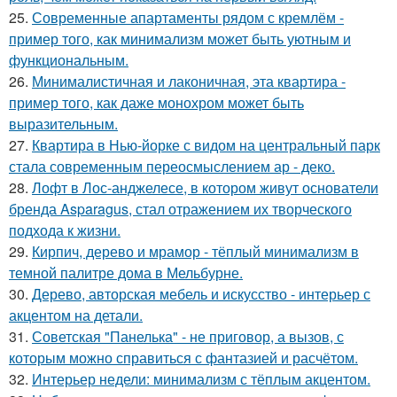
25.
Современные апартаменты рядом с кремлём -
пример того, как минимализм может быть уютным и
функциональным.
26.
Минималистичная и лаконичная, эта квартира -
пример того, как даже монохром может быть
выразительным.
27.
Квартира в Нью-йорке с видом на центральный парк
стала современным переосмыслением ар - деко.
28.
Лофт в Лос-анджелесе, в котором живут основатели
бренда Asparagus, стал отражением их творческого
подхода к жизни.
29.
Кирпич, дерево и мрамор - тёплый минимализм в
темной палитре дома в Мельбурне.
30.
Дерево, авторская мебель и искусство - интерьер с
акцентом на детали.
31.
Советская "Панелька" - не приговор, а вызов, с
которым можно справиться с фантазией и расчётом.
32.
Интерьер недели: минимализм с тёплым акцентом.