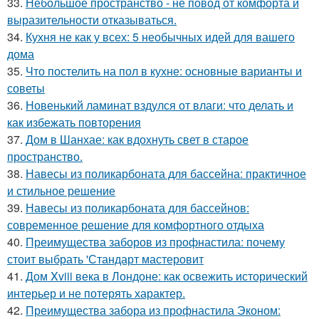
33.
Небольшое пространство - не повод от комфорта и
выразительности отказываться.
34.
Кухня не как у всех: 5 необычных идей для вашего
дома
35.
Что постелить на пол в кухне: основные варианты и
советы
36.
Новенький ламинат вздулся от влаги: что делать и
как избежать повторения
37.
Дом в Шанхае: как вдохнуть свет в старое
пространство.
38.
Навесы из поликарбоната для бассейна: практичное
и стильное решение
39.
Навесы из поликарбоната для бассейнов:
современное решение для комфортного отдыха
40.
Преимущества заборов из профнастила: почему
стоит выбрать 'Стандарт мастеровит
41.
Дом Xviii века в Лондоне: как освежить исторический
интерьер и не потерять характер.
42.
Преимущества забора из профнастила Эконом: