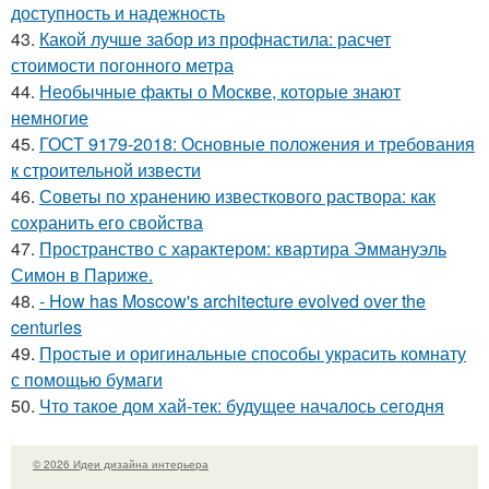
доступность и надежность
43.
Какой лучше забор из профнастила: расчет
стоимости погонного метра
44.
Необычные факты о Москве, которые знают
немногие
45.
ГОСТ 9179-2018: Основные положения и требования
к строительной извести
46.
Советы по хранению известкового раствора: как
сохранить его свойства
47.
Пространство с характером: квартира Эммануэль
Симон в Париже.
48.
- How has Moscow's architecture evolved over the
centuries
49.
Простые и оригинальные способы украсить комнату
с помощью бумаги
50.
Что такое дом хай-тек: будущее началось сегодня
© 2026 Идеи дизайна интерьера