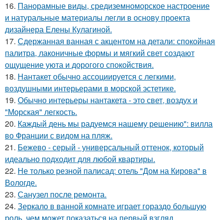
16.
Панорамные виды, средиземноморское настроение
и натуральные материалы легли в основу проекта
дизайнера Елены Кулагиной.
17.
Сдержанная ванная с акцентом на детали: спокойная
палитра, лаконичные формы и мягкий свет создают
ощущение уюта и дорогого спокойствия.
18.
Нантакет обычно ассоциируется с легкими,
воздушными интерьерами в морской эстетике.
19.
Обычно интерьеры нантакета - это свет, воздух и
"Морская" легкость.
20.
Каждый день мы радуемся нашему решению": вилла
во Франции с видом на пляж.
21.
Бежево - серый - универсальный оттенок, который
идеально подходит для любой квартиры.
22.
Не только резной палисад: отель "Дом на Кирова" в
Вологде.
23.
Санузел после ремонта.
24.
Зеркало в ванной комнате играет гораздо большую
роль, чем может показаться на первый взгляд.