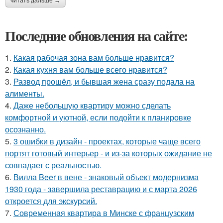
читать дальше →
Последние обновления на сайте:
1.
Какая рабочая зона вам больше нравится?
2.
Какая кухня вам больше всего нравится?
3.
Развод прошёл, и бывшая жена сразу подала на
алименты.
4.
Даже небольшую квартиру можно сделать
комфортной и уютной, если подойти к планировке
осознанно.
5.
3 ошибки в дизайн - проектах, которые чаще всего
портят готовый интерьер - и из-за которых ожидание не
совпадает с реальностью.
6.
Вилла Beer в вене - знаковый объект модернизма
1930 года - завершила реставрацию и с марта 2026
откроется для экскурсий.
7.
Современная квартира в Минске с французским