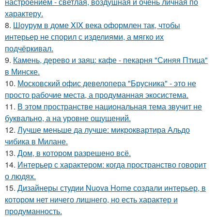
настроением - светлая, воздушная и очень личная по
характеру.
8.
Шоурум в доме XIX века оформлен так, чтобы
интерьер не спорил с изделиями, а мягко их
подчёркивал.
9.
Камень, дерево и заяц: кафе - пекарня "Синяя Птица"
в Минске.
10.
Московский офис девелопера "Брусника" - это не
просто рабочие места, а продуманная экосистема.
11.
В этом пространстве национальная тема звучит не
буквально, а на уровне ощущений.
12.
Лучше меньше да лучше: микроквартира Альдо
чибика в Милане.
13.
Дом, в котором разрешено всё.
14.
Интерьер с характером: когда пространство говорит
о людях.
15.
Дизайнеры студии Nuova Home создали интерьер, в
котором нет ничего лишнего, но есть характер и
продуманность.