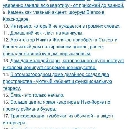
уверенно заняли всю квартиру - от прихожей до ванной.
9.
Камень как главный акцент: шоурум Blanco в
Краснодаре.
10.
Интерьер, который не нуждается в громких словах.
11.
Домашний чек - лист на каникулы.
12.
Архитектор Никита Жиляков приобрёл в Сысерти
бревенчатый дом на кирпичном цоколе, ранее
принадлежавший купцам ширыкаловым.
13.
Дом для молодой пары, которая много путешествует
и коллекционирует современное искусство.
14.
В этом загородном доме дизайнер создал два
пространства - уютный кабинет и функциональную
террасу.
15.
Ёлка - это только начало.
16.
Больше цвета: яркая квартира в Нью-йорке по
проекту рэймана бузера.
17.
Трансформация тумбочки: из обычной - в акцент
интерьера.