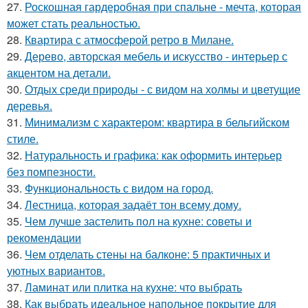
27.
Роскошная гардеробная при спальне - мечта, которая
может стать реальностью.
28.
Квартира с атмосферой ретро в Милане.
29.
Дерево, авторская мебель и искусство - интерьер с
акцентом на детали.
30.
Отдых среди природы - с видом на холмы и цветущие
деревья.
31.
Минимализм с характером: квартира в бельгийском
стиле.
32.
Натуральность и графика: как оформить интерьер
без помпезности.
33.
Функциональность с видом на город.
34.
Лестница, которая задаёт тон всему дому.
35.
Чем лучше застелить пол на кухне: советы и
рекомендации
36.
Чем отделать стены на балконе: 5 практичных и
уютных вариантов.
37.
Ламинат или плитка на кухне: что выбрать
38.
Как выбрать идеальное напольное покрытие для