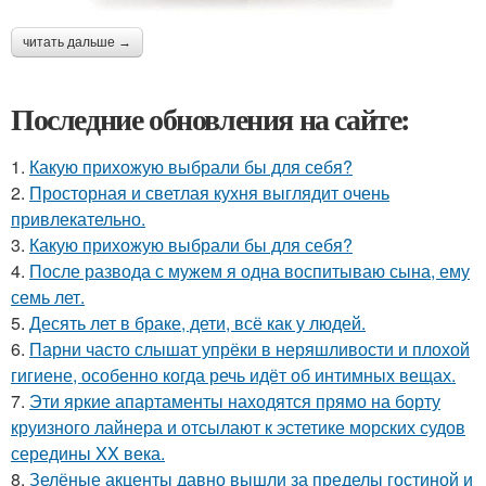
читать дальше →
Последние обновления на сайте:
1.
Какую прихожую выбрали бы для себя?
2.
Просторная и светлая кухня выглядит очень
привлекательно.
3.
Какую прихожую выбрали бы для себя?
4.
После развода с мужем я одна воспитываю сына, ему
семь лет.
5.
Десять лет в браке, дети, всё как у людей.
6.
Парни часто слышат упрёки в неряшливости и плохой
гигиене, особенно когда речь идёт об интимных вещах.
7.
Эти яркие апартаменты находятся прямо на борту
круизного лайнера и отсылают к эстетике морских судов
середины XX века.
8.
Зелёные акценты давно вышли за пределы гостиной и