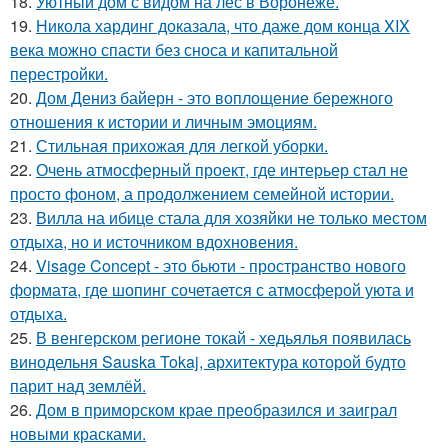
18.
Уютный дом с видом на лес в Воронеже.
19.
Никола хардинг доказала, что даже дом конца XIX
века можно спасти без сноса и капитальной
перестройки.
20.
Дом Дениз байерн - это воплощение бережного
отношения к истории и личным эмоциям.
21.
Стильная прихожая для легкой уборки.
22.
Очень атмосферный проект, где интерьер стал не
просто фоном, а продолжением семейной истории.
23.
Вилла на ибице стала для хозяйки не только местом
отдыха, но и источником вдохновения.
24.
Visage Concept - это бьюти - пространство нового
формата, где шопинг сочетается с атмосферой уюта и
отдыха.
25.
В венгерском регионе токай - хедьялья появилась
винодельня Sauska Tokaj, архитектура которой будто
парит над землёй.
26.
Дом в приморском крае преобразился и заиграл
новыми красками.