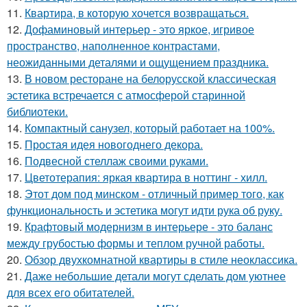
11.
Квартира, в которую хочется возвращаться.
12.
Дофаминовый интерьер - это яркое, игривое
пространство, наполненное контрастами,
неожиданными деталями и ощущением праздника.
13.
В новом ресторане на белорусской классическая
эстетика встречается с атмосферой старинной
библиотеки.
14.
Компактный санузел, который работает на 100%.
15.
Простая идея новогоднего декора.
16.
Подвесной стеллаж своими руками.
17.
Цветотерапия: яркая квартира в ноттинг - хилл.
18.
Этот дом под минском - отличный пример того, как
функциональность и эстетика могут идти рука об руку.
19.
Крафтовый модернизм в интерьере - это баланс
между грубостью формы и теплом ручной работы.
20.
Обзор двухкомнатной квартиры в стиле неоклассика.
21.
Даже небольшие детали могут сделать дом уютнее
для всех его обитателей.