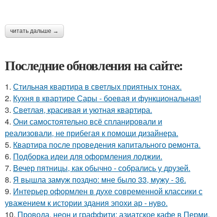
читать дальше →
Последние обновления на сайте:
1.
Стильная квартира в светлых приятных тонах.
2.
Кухня в квартире Сары - боевая и функциональная!
3.
Светлая, красивая и уютная квартира.
4.
Они самостоятельно всё спланировали и
реализовали, не прибегая к помощи дизайнера.
5.
Квартира после проведения капитального ремонта.
6.
Подборка идеи для оформления лоджии.
7.
Вечер пятницы, как обычно - собрались у друзей.
8.
Я вышла замуж поздно: мне было 33, мужу - 36.
9.
Интерьер оформлен в духе современной классики с
уважением к истории здания эпохи ар - нуво.
10.
Провода, неон и граффити: азиатское кафе в Перми.