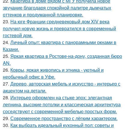
22.
Квартира в доме рядом с МГУ получила новое
звучание благодаря спокойной палитре дымчатых
оттенков и продуманной планировке.
23.
На юге Франции средневековый дом XIV века
получил новую жизнь и превратился в современный
гостевой дом.
24.
Личный опыт: квартира с панорамными окнами в
Казани.
25.
Яркая квартира в Ростове-на-дону, созданная бюро
AN.
26.
Ковры, яркая живопись и этника - уютный и
необычный офис в Уфе.
27.
Дерево, авторская мебель и искусство - интерьер с
акцентом на детали.
28.
Интерьер оформлен на стыке эпох: элегантная
лепнина, высокие потолки и классическая архитектура
соседствуют с современной мебелью простых форм.
29.
Современное пространство с лёгким характером.
30.
Как выбрать идеальный кухонный пол: советы и