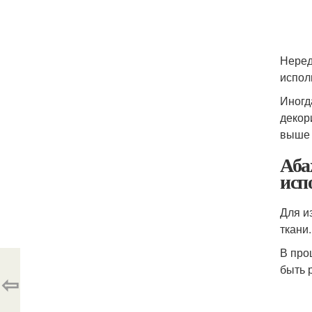
Неред
испол
Иногд
декор
выше 
Аба
исп
Для и
ткани.
В про
быть 
⇦