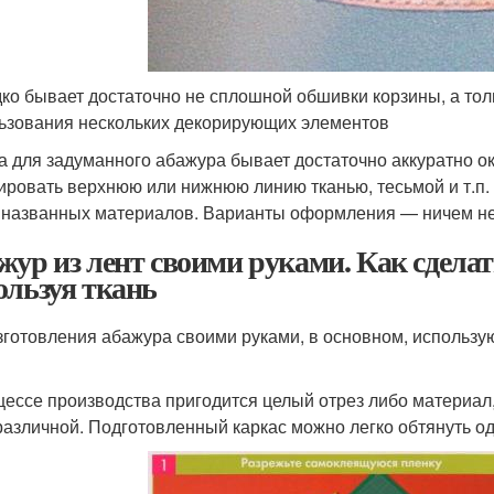
ко бывает достаточно не сплошной обшивки корзины, а тол
ьзования нескольких декорирующих элементов
а для задуманного абажура бывает достаточно аккуратно ок
ировать верхнюю или нижнюю линию тканью, тесьмой и т.п.
названных материалов. Варианты оформления — ничем не
жур из лент своими руками. Как сдела
ользуя ткань
зготовления абажура своими руками, в основном, использу
цессе производства пригодится целый отрез либо материал
различной. Подготовленный каркас можно легко обтянуть од