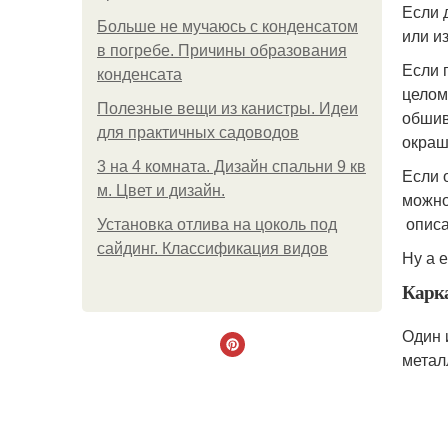
Если 
Больше не мучаюсь с конденсатом
или и
в погребе. Причины образования
Если 
конденсата
целом
Полезные вещи из канистры. Идеи
обшив
для практичных садоводов
окраш
3 на 4 комната. Дизайн спальни 9 кв
Если 
м. Цвет и дизайн.
можно
описа
Установка отлива на цоколь под
сайдинг. Классификация видов
Ну а 
Карка
Один 
метал