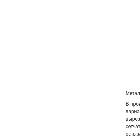
Метал
В про
вариа
вырез
сетча
есть 