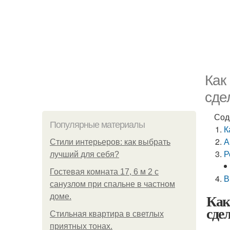
Как
сде
Сод
Популярные материалы
К
А
Стили интерьеров: как выбрать
Р
лучший для себя?
Гостевая комната 17, 6 м 2 с
В
санузлом при спальне в частном
Как
доме.
сде
Стильная квартира в светлых
приятных тонах.