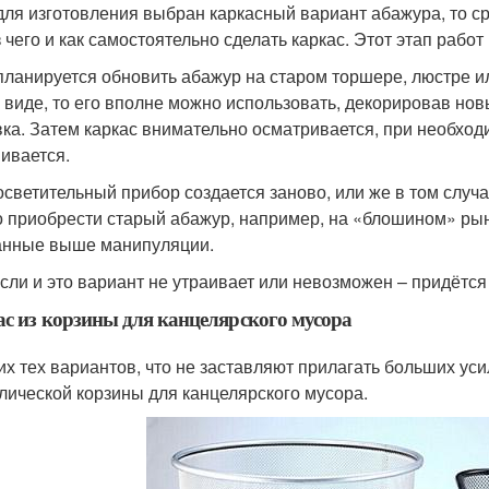
для изготовления выбран каркасный вариант абажура, то ср
з чего и как самостоятельно сделать каркас. Этот этап рабо
планируется обновить абажур на старом торшере, люстре ил
 виде, то его вполне можно использовать, декорировав но
ка. Затем каркас внимательно осматривается, при необход
ивается.
осветительный прибор создается заново, или же в том случае
 приобрести старый абажур, например, на «блошином» рынк
нные выше манипуляции.
если и это вариант не утраивает или невозможен – придётся
с из корзины для канцелярского мусора
их тех вариантов, что не заставляют прилагать больших уси
лической корзины для канцелярского мусора.