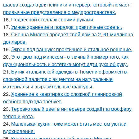
шаева создала для клиники интерьер, который ломает
привычные представления о медпространствах.
16.
Подвесной стеллаж своими руками.
17.
Умное хранение и порядок: практичные советы.
18.
Сиенна Миллер продаёт свой дом за 2, 61 миллиона
долларов.
19.
Экран под ванную: практичное и стильное решение.
20.
Этот дом под минском - отличный пример того, как
функциональность и эстетика могут идти рука об руку.
21.
Бутик итальянской одежды в Тюмени оформлен в
спокойной палитре с акцентом на натуральные
материалы и выразительные фактуры.
22.
Хранение в квартирах со сложной планировкой
особого подхода требует.
23.
Терракотовый цвет в интерьере создаёт атмосферу
тепла и уюта.
24.
Маленькая кухня тоже может стать местом уюта и
вдохновения.
25.
Квартира в доме советской эпохи в Минске.