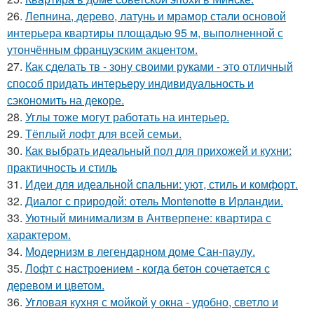
26.
Лепнина, дерево, латунь и мрамор стали основой
интерьера квартиры площадью 95 м, выполненной с
утончённым французским акцентом.
27.
Как сделать тв - зону своими руками - это отличный
способ придать интерьеру индивидуальность и
сэкономить на декоре.
28.
Углы тоже могут работать на интерьер.
29.
Тёплый лофт для всей семьи.
30.
Как выбрать идеальный пол для прихожей и кухни:
практичность и стиль
31.
Идеи для идеальной спальни: уют, стиль и комфорт.
32.
Диалог с природой: отель Montenotte в Ирландии.
33.
Уютный минимализм в Антверпене: квартира с
характером.
34.
Модернизм в легендарном доме Сан-паулу.
35.
Лофт с настроением - когда бетон сочетается с
деревом и цветом.
36.
Угловая кухня с мойкой у окна - удобно, светло и