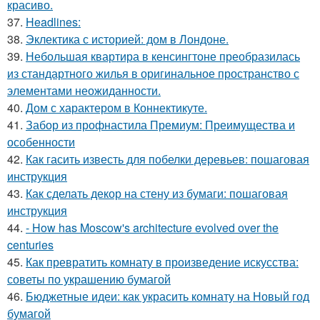
красиво.
37.
Headlines:
38.
Эклектика с историей: дом в Лондоне.
39.
Небольшая квартира в кенсингтоне преобразилась
из стандартного жилья в оригинальное пространство с
элементами неожиданности.
40.
Дом с характером в Коннектикуте.
41.
Забор из профнастила Премиум: Преимущества и
особенности
42.
Как гасить известь для побелки деревьев: пошаговая
инструкция
43.
Как сделать декор на стену из бумаги: пошаговая
инструкция
44.
- How has Moscow's architecture evolved over the
centuries
45.
Как превратить комнату в произведение искусства:
советы по украшению бумагой
46.
Бюджетные идеи: как украсить комнату на Новый год
бумагой