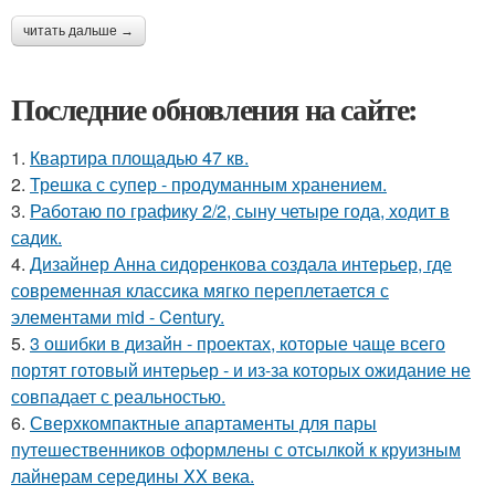
читать дальше →
Последние обновления на сайте:
1.
Квартира площадью 47 кв.
2.
Трешка с супер - продуманным хранением.
3.
Работаю по графику 2/2, сыну четыре года, ходит в
садик.
4.
Дизайнер Анна сидоренкова создала интерьер, где
современная классика мягко переплетается с
элементами mid - Century.
5.
3 ошибки в дизайн - проектах, которые чаще всего
портят готовый интерьер - и из-за которых ожидание не
совпадает с реальностью.
6.
Сверхкомпактные апартаменты для пары
путешественников оформлены с отсылкой к круизным
лайнерам середины XX века.