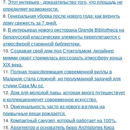
7.
Этот интерьер - доказательство того, что площадь не
определяет возможности.
8.
Генеральная уборка после нового года: как вернуть
дому свежесть за 7 дней.
9.
В интерьерах нового ресторана Grande Bibliotheca на
белорусской классические элементы переплетаются с
атмосферой старинной библиотеки.
10.
Создавая свой дом под Стокгольмом, дизайнер
мимми смарт стремилась воссоздать атмосферу конца
XIX века.
11.
Полная трансформация современной виллы в
Мадриде стала сложной, но продуманной задачей для
студии Casa Mu oz.
12.
Дом для молодой пары, которая много путешествует
и коллекционирует современное искусство.
13.
Оригинальность часто из нового взгляда на
привычные вещи рождается.
14.
Компактный санузел, который работает на 100%.
15.
Архитектор и основатель бюро Archistories Кира