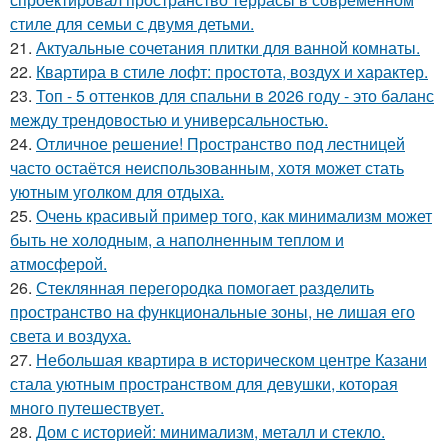
стиле для семьи с двумя детьми.
21.
Актуальные сочетания плитки для ванной комнаты.
22.
Квартира в стиле лофт: простота, воздух и характер.
23.
Топ - 5 оттенков для спальни в 2026 году - это баланс
между трендовостью и универсальностью.
24.
Отличное решение! Пространство под лестницей
часто остаётся неиспользованным, хотя может стать
уютным уголком для отдыха.
25.
Очень красивый пример того, как минимализм может
быть не холодным, а наполненным теплом и
атмосферой.
26.
Стеклянная перегородка помогает разделить
пространство на функциональные зоны, не лишая его
света и воздуха.
27.
Небольшая квартира в историческом центре Казани
стала уютным пространством для девушки, которая
много путешествует.
28.
Дом с историей: минимализм, металл и стекло.