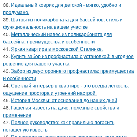
38.
Идеальный коврик для детской - мягко, удобно и
продумано.
39.
Шатры из поликарбоната для бассейнов: стиль и
функциональность на вашем участке
40.
Металлический навес из поликарбоната для
бассейна: преимущества и особенности
41.
Яркая квартира в московской Сталинке.
42.
Купить забор из профнастила с установкой: выгодное
решение для вашего участка
43.
Забор из двустороннего профнастила: преимущества
и особенности
44.
Светлый интерьер в квартире - это всегда легкость,
ощущение простора и утренний настрой.
45.
История Москвы: от основания до наших дней
46.
Гашеная известь на даче: полезные свойства и
применение
47.
Полное руководство: как правильно погасить
негашеную известь
48.
Пошаговое руководство: как превратить комнату в