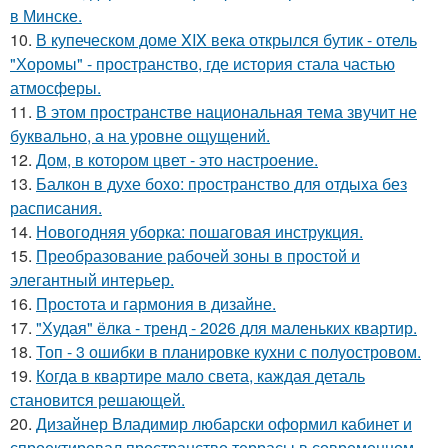
в Минске.
10.
В купеческом доме XIX века открылся бутик - отель
"Хоромы" - пространство, где история стала частью
атмосферы.
11.
В этом пространстве национальная тема звучит не
буквально, а на уровне ощущений.
12.
Дом, в котором цвет - это настроение.
13.
Балкон в духе бохо: пространство для отдыха без
расписания.
14.
Новогодняя уборка: пошаговая инструкция.
15.
Преобразование рабочей зоны в простой и
элегантный интерьер.
16.
Простота и гармония в дизайне.
17.
"Худая" ёлка - тренд - 2026 для маленьких квартир.
18.
Топ - 3 ошибки в планировке кухни с полуостровом.
19.
Когда в квартире мало света, каждая деталь
становится решающей.
20.
Дизайнер Владимир любарски оформил кабинет и
спроектировал пространство террасы в современном