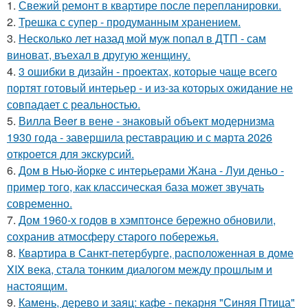
1.
Свежий ремонт в квартире после перепланировки.
2.
Трешка с супер - продуманным хранением.
3.
Несколько лет назад мой муж попал в ДТП - сам
виноват, въехал в другую женщину.
4.
3 ошибки в дизайн - проектах, которые чаще всего
портят готовый интерьер - и из-за которых ожидание не
совпадает с реальностью.
5.
Вилла Beer в вене - знаковый объект модернизма
1930 года - завершила реставрацию и с марта 2026
откроется для экскурсий.
6.
Дом в Нью-йорке с интерьерами Жана - Луи деньо -
пример того, как классическая база может звучать
современно.
7.
Дом 1960-х годов в хэмптонсе бережно обновили,
сохранив атмосферу старого побережья.
8.
Квартира в Санкт-петербурге, расположенная в доме
XIX века, стала тонким диалогом между прошлым и
настоящим.
9.
Камень, дерево и заяц: кафе - пекарня "Синяя Птица"