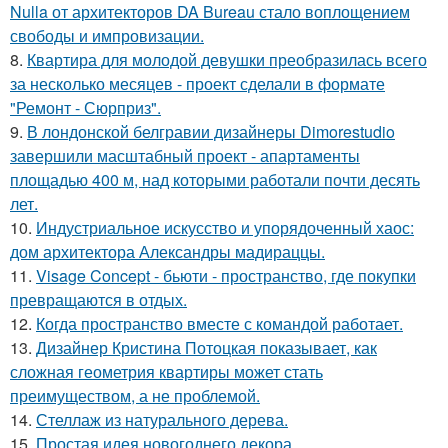
Nulla от архитекторов DA Bureau стало воплощением
свободы и импровизации.
8.
Квартира для молодой девушки преобразилась всего
за несколько месяцев - проект сделали в формате
"Ремонт - Сюрприз".
9.
В лондонской белгравии дизайнеры Dimorestudio
завершили масштабный проект - апартаменты
площадью 400 м, над которыми работали почти десять
лет.
10.
Индустриальное искусство и упорядоченный хаос:
дом архитектора Александры мадираццы.
11.
Visage Concept - бьюти - пространство, где покупки
превращаются в отдых.
12.
Когда пространство вместе с командой работает.
13.
Дизайнер Кристина Потоцкая показывает, как
сложная геометрия квартиры может стать
преимуществом, а не проблемой.
14.
Стеллаж из натурального дерева.
15.
Простая идея новогоднего декора.