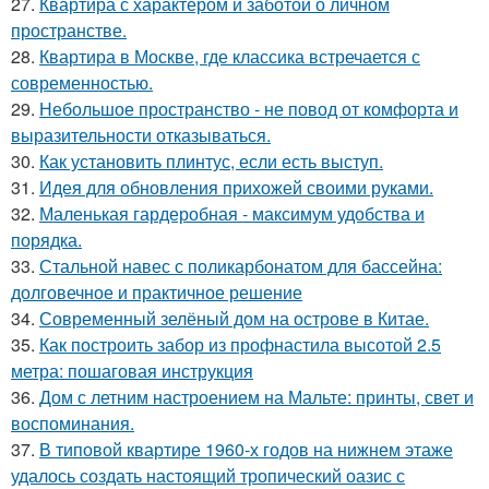
27.
Квартира с характером и заботой о личном
пространстве.
28.
Квартира в Москве, где классика встречается с
современностью.
29.
Небольшое пространство - не повод от комфорта и
выразительности отказываться.
30.
Как установить плинтус, если есть выступ.
31.
Идея для обновления прихожей своими руками.
32.
Маленькая гардеробная - максимум удобства и
порядка.
33.
Стальной навес с поликарбонатом для бассейна:
долговечное и практичное решение
34.
Современный зелёный дом на острове в Китае.
35.
Как построить забор из профнастила высотой 2.5
метра: пошаговая инструкция
36.
Дом с летним настроением на Мальте: принты, свет и
воспоминания.
37.
В типовой квартире 1960-х годов на нижнем этаже
удалось создать настоящий тропический оазис с