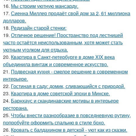
16.
Мы строим уютную мансарду.
17.
Сиенна Миллер продаёт свой дом за 2, 61 миллиона
долларов.
18.
Редизайн старой стенки:
19.
Отличное решение! Пространство под лестницей
часто остаётся неиспользованным, хотя может стать
уютным уголком для отдыха.
20.
Квартира в Санкт-петербурге в доме XIX века
объединила винтаж и современное искусство.
21.
Подвесная кухня - смелое решение в современном
интерьере.
22.
Гостиная в саду: домик, сливающийся с природой.
23.
Квартира в доме советской эпохи в Минске.
24.
Барнхаус и скандинавские мотивы в интерьере
ресторана.
25.
Чтобы внести разнообразие в повседневную рутину,
попробуйте оформить спальню в стиле бохо.
26.
Кровать с балдахином в детской - уют как из сказки.