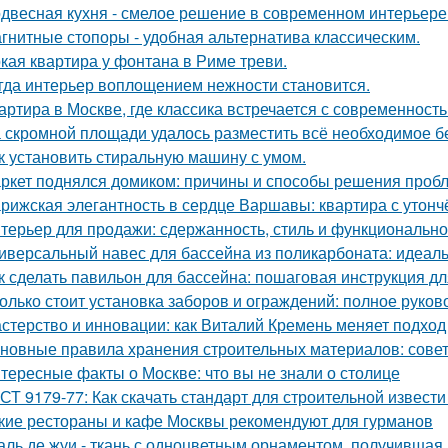
двесная кухня - смелое решение в современном интерьере
гнитные стопоры - удобная альтернатива классическим.
кая квартира у фонтана в Риме треви.
гда интерьер воплощением нежности становится.
артира в Москве, где классика встречается с современность
 скромной площади удалось разместить всё необходимое бе
к установить стиральную машину с умом.
ркет поднялся домиком: причины и способы решения проб
рижская элегантность в сердце Варшавы: квартира с утон
терьер для продажи: сдержанность, стиль и функционально
иверсальный навес для бассейна из поликарбоната: идеал
к сделать павильон для бассейна: пошаговая инструкция 
олько стоит установка заборов и ограждений: полное руков
стерство и инновации: как Виталий Кремень меняет подход
новные правила хранения строительных материалов: сове
тересные факты о Москве: что вы не знали о столице
СТ 9179-77: Как скачать стандарт для строительной извести
кие рестораны и кафе Москвы рекомендуют для гурманов
аль де жуи - ткань с одноцветным орнаментом, получившая 