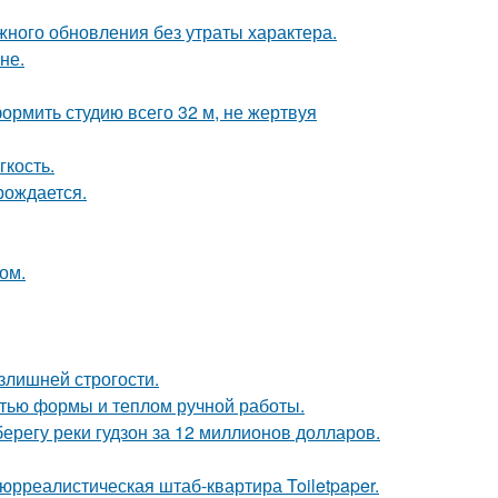
ного обновления без утраты характера.
не.
ормить студию всего 32 м, не жертвуя
гкость.
рождается.
ом.
излишней строгости.
стью формы и теплом ручной работы.
берегу реки гудзон за 12 миллионов долларов.
юрреалистическая штаб-квартира Toiletpaper.