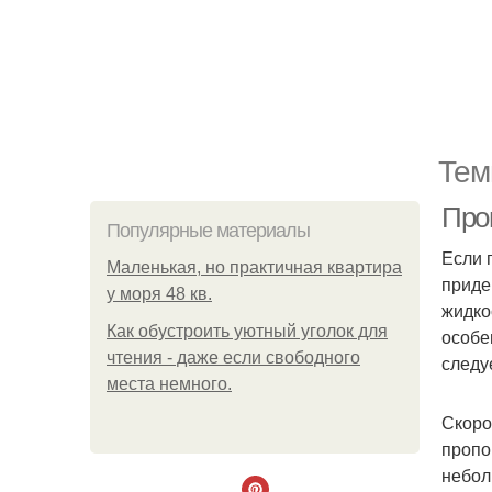
Тем
Про
Популярные материалы
Если 
Маленькая, но практичная квартира
приде
у моря 48 кв.
жидко
Как обустроить уютный уголок для
особе
чтения - даже если свободного
следу
места немного.
Скоро
пропо
небол