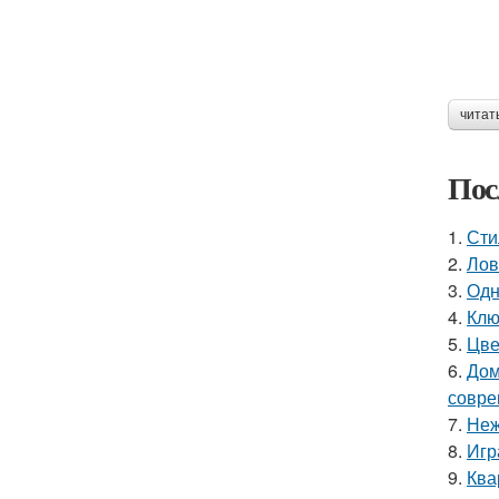
читат
Пос
1.
Сти
2.
Лов
3.
Одн
4.
Клю
5.
Цве
6.
Дом
совре
7.
Неж
8.
Игр
9.
Ква