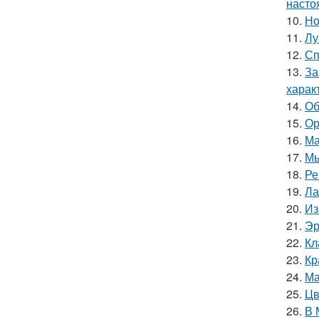
насто
10.
Но
11.
Лу
12.
Сп
13.
За
харак
14.
Об
15.
Ор
16.
Ма
17.
Мы
18.
Ре
19.
Ла
20.
Из
21.
Эр
22.
Кл
23.
Кр
24.
Ма
25.
Цв
26.
В 