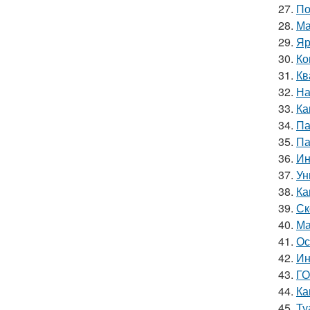
27.
По
28.
Ма
29.
Яр
30.
Ко
31.
Кв
32.
На
33.
Ка
34.
Па
35.
Па
36.
Ин
37.
Ун
38.
Ка
39.
Ск
40.
Ма
41.
Ос
42.
Ин
43.
ГО
44.
Ка
45.
Ту