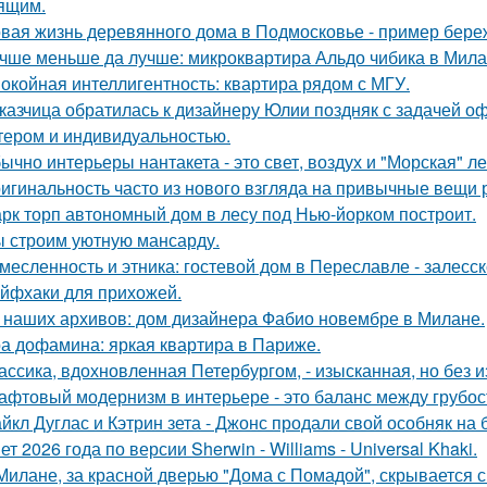
ящим.
вая жизнь деревянного дома в Подмосковье - пример береж
чше меньше да лучше: микроквартира Альдо чибика в Мила
окойная интеллигентность: квартира рядом с МГУ.
казчица обратилась к дизайнеру Юлии поздняк с задачей оф
тером и индивидуальностью.
ычно интерьеры нантакета - это свет, воздух и "Морская" ле
игинальность часто из нового взгляда на привычные вещи 
рк торп автономный дом в лесу под Нью-йорком построит.
 строим уютную мансарду.
месленность и этника: гостевой дом в Переславле - залесск
йфхаки для прихожей.
 наших архивов: дом дизайнера Фабио новембре в Милане.
а дофамина: яркая квартира в Париже.
ассика, вдохновленная Петербургом, - изысканная, но без 
афтовый модернизм в интерьере - это баланс между грубо
йкл Дуглас и Кэтрин зета - Джонс продали свой особняк на 
ет 2026 года по версии Sherwin - Williams - Universal Khaki.
Милане, за красной дверью "Дома с Помадой", скрывается с