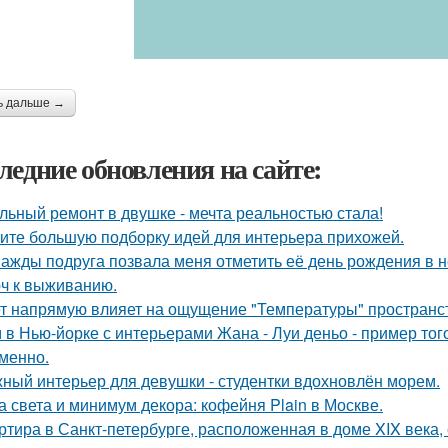
ь дальше →
ледние обновления на сайте:
льный ремонт в двушке - мечта реальностью стала!
ите большую подборку идей для интерьера прихожей.
ажды подруга позвала меня отметить её день рождения в 
ч к выживанию.
т напрямую влияет на ощущение "Температуры" пространств
 в Нью-йорке с интерьерами Жана - Луи деньо - пример того
менно.
ный интерьер для девушки - студентки вдохновлён морем.
а света и минимум декора: кофейня Plain в Москве.
ртира в Санкт-петербурге, расположенная в доме XIX века