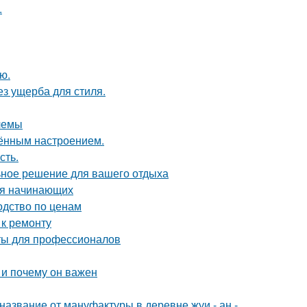
.
ю.
з ущерба для стиля.
лемы
чённым настроением.
сть.
ьное решение для вашего отдыха
для начинающих
одство по ценам
 к ремонту
ты для профессионалов
 и почему он важен
название от мануфактуры в деревне жуи - ан -