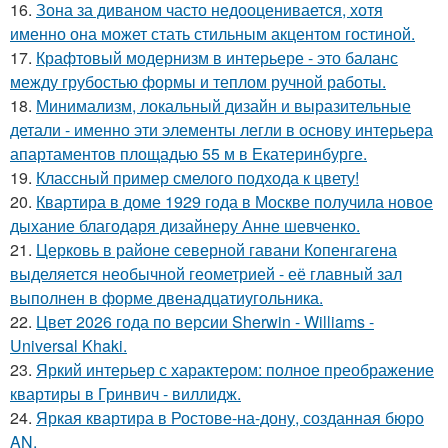
16.
Зона за диваном часто недооценивается, хотя
именно она может стать стильным акцентом гостиной.
17.
Крафтовый модернизм в интерьере - это баланс
между грубостью формы и теплом ручной работы.
18.
Минимализм, локальный дизайн и выразительные
детали - именно эти элементы легли в основу интерьера
апартаментов площадью 55 м в Екатеринбурге.
19.
Классный пример смелого подхода к цвету!
20.
Квартира в доме 1929 года в Москве получила новое
дыхание благодаря дизайнеру Анне шевченко.
21.
Церковь в районе северной гавани Копенгагена
выделяется необычной геометрией - её главный зал
выполнен в форме двенадцатиугольника.
22.
Цвет 2026 года по версии Sherwin - Williams -
Universal Khaki.
23.
Яркий интерьер с характером: полное преображение
квартиры в Гринвич - виллидж.
24.
Яркая квартира в Ростове-на-дону, созданная бюро
AN.