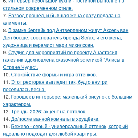
6.
Интерьер небольшой кухни - гостиной выполнен в
стильном современном стиле.
7.
Развод прошёл, и бывшая жена сразу подала на
алименты.
8.
В замке бергейк под Антверпеном живут Аксель ван
Ден босше, сооснователь бренда Serax, и его жена,
художница и керамист мари михилссен.
9.
Студия для мероприятий по проекту Анастасия
галезник вдохновлена сказочной эстетикой "Алисы в
Стране Чудес".
10.
Спокойствие формы и игра оттенков.
11.
Этот ресторан выглядит так, будто внутри
поселилась весна.
12.
Горошек в интерьере: маленький рисунок с большим
характером.
13.
Тренды 2026: акцент на потолок.
14.
До/после ванной комнаты в хрущёвке.
15.
Бежево - серый - универсальный оттенок, который
идеально подходит для любой квартиры.