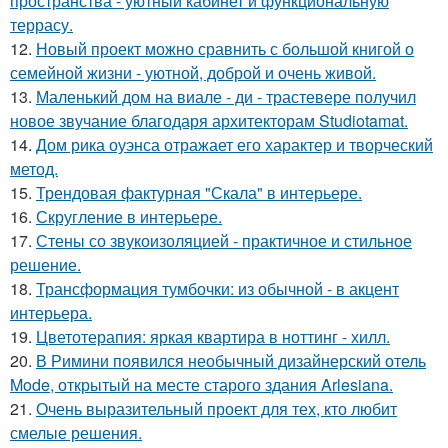
пространства - уютный кабинет и функциональную
террасу.
12.
Новый проект можно сравнить с большой книгой о
семейной жизни - уютной, доброй и очень живой.
13.
Маленький дом на виале - ди - трастевере получил
новое звучание благодаря архитекторам Studiotamat.
14.
Дом рика оуэнса отражает его характер и творческий
метод.
15.
Трендовая фактурная "Скала" в интерьере.
16.
Скругление в интерьере.
17.
Стены со звукоизоляцией - практичное и стильное
решение.
18.
Трансформация тумбочки: из обычной - в акцент
интерьера.
19.
Цветотерапия: яркая квартира в ноттинг - хилл.
20.
В Римини появился необычный дизайнерский отель
Mode, открытый на месте старого здания Arlesiana.
21.
Очень выразительный проект для тех, кто любит
смелые решения.