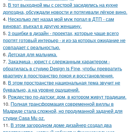
3.
В тот выходной мы с сестрой засиделись на кухне
допоздна, обсуждали новости и потягивали лёгкое вино.
4.
Несколько лет назад мой муж попал в ДТП - сам
виноват, въехал в другую женщину.
5.
3 ошибки в дизайн - проектах, которые чаще всего
портят готовый интерьер - и из-за которых ожидание не
совпадает с реальностью.
6.
Детская для мальчика.
7.
Заказчица - юрист с сдержанным характером -
обратилась в студию Design is Fine, чтобы превратить
квартиру в пространство покоя и восстановления.
8.
В этом пространстве национальная тема звучит не
буквально, а на уровне ощущений.
9.
Рождество по-датски: дом, в котором живут традиции.
10.
Полная трансформация современной виллы в
Мадриде стала сложной, но продуманной задачей для
студии Casa Mu oz.
11.
В этом загородном доме дизайнер создал два