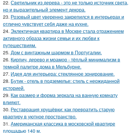
22.
Светильник из дерева - это не только источник света,
но и выразительный элемент декора.
23.
Розовый цвет уверенно закрепился в интерьерах и
отлично чувствует себя даже на кухне.
24.
Эклектичная квартира в Москве стала отражением
активного образа жизни семьи и их любви к
путешествиям.
25.
Дом с винтажным шармом в Португалии.
26.
Кирпич, дерево и мрамор - тёплый минимализм в
темной палитре дома в Мельбурне.
27.
Идея для интерьера: стеклянное зонирование.
28.
Бутик - отель в подземелье: стиль с неожиданной
историей.
29.
Как размер и форма зеркала на ванную комнату
влияют.
30.
Реставрация хрущёвки: как превратить старую
квартиру в уютное пространство.
31.
Американская классика в московской квартире
площадью 140 м.