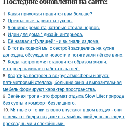
Последние обновления на сайте:
1.
Какая прихожая нравится вам больше?
2.
Прекрасные варианты кухонь.
3.
5 ошибок ремонта, которые стоили нервов.
4.
Идеи для дома * дизайн интерьера.
5.
Её назвали "Гулящей" - и выгнали из дома.
6.
В тот выходной мы с сестрой засиделись на кухне
допоздна, обсуждали новости и потягивали лёгкое вино.
7.
Когда гастрономия становится образом жизни,
интерьер начинает работать на неё.
8.
Квартира построена вокруг атмосферы и звука:
пятиметровый стеллаж, большие окна и выразительная
мебель формируют характер пространства.
9.
Зелёная тропа - это формат отдыха Slow Life: природа
без суеты и комфорт без лишнего.
10.
Мятные оттенки словно впускают в дом воздух - они
освежают, бодрят и даже в самый жаркий день выглядят
прохладными и спокойными.