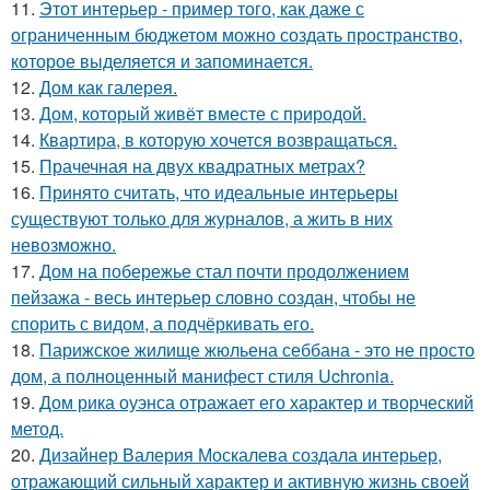
11.
Этот интерьер - пример того, как даже с
ограниченным бюджетом можно создать пространство,
которое выделяется и запоминается.
12.
Дом как галерея.
13.
Дом, который живёт вместе с природой.
14.
Квартира, в которую хочется возвращаться.
15.
Прачечная на двух квадратных метрах?
16.
Принято считать, что идеальные интерьеры
существуют только для журналов, а жить в них
невозможно.
17.
Дом на побережье стал почти продолжением
пейзажа - весь интерьер словно создан, чтобы не
спорить с видом, а подчёркивать его.
18.
Парижское жилище жюльена себбана - это не просто
дом, а полноценный манифест стиля Uchronia.
19.
Дом рика оуэнса отражает его характер и творческий
метод.
20.
Дизайнер Валерия Москалева создала интерьер,
отражающий сильный характер и активную жизнь своей