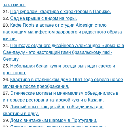
заказчицы.
21.
Под куполом: квартира с характером в Париже.
22.
Сад на крыше с видом на горы.
23.
Кафе Roots в астане от студии Aidesign стало
настоящим манифестом здорового и радостного образа
жизни.
24.
Пентхаус обувного дизайнера Александра Бирмана в
Сан-паулу - это настоящий гимн бразильскому mid -
Century.
25.
Небольшая белая кухня всегда выглядит свежо и
просторно.
26.
Квартира в сталинском доме 1951 года обрела новое
звучание после преображения.
27.
Этнические мотивы и минимализм объединились в
интерьере ресторана татарской кухни в Казани.
28.
Личный опыт: как дизайнер объединила две
квартиры в одну.
29.
Дом с винтажным шармом в Португалии.
30.
Яркая живопись, ковры и этнические мотивы -