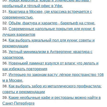
необычный и тёплый офис в Уфе.
31.
Квартира в Москве, где классика встречается с
современностью.
32.
Объём, фактура и характер - барельеф на стене.
33.
Современные напольные покрытия для кухни: 6
лучших вариантов
34.
Как выбрать идеальный пол для кухни: советы и
рекомендации
35.
Уютный минимализм в Антверпене: квартира с
характером.
36.
Новенький ламинат вздулся от влаги: что делать и
как избежать повторения
37.
Интерьер по законам васту: лёгкое пространство 108
м в Москве.
38.
Как выбрать забор из металлического профнастила:
советы и рекомендации
39.
Какие необычные кафе и рестораны можно найти в
Санкт-Петербурге