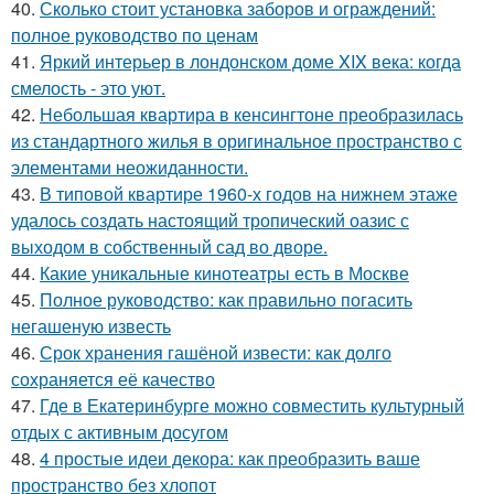
40.
Сколько стоит установка заборов и ограждений:
полное руководство по ценам
41.
Яркий интерьер в лондонском доме XIX века: когда
смелость - это уют.
42.
Небольшая квартира в кенсингтоне преобразилась
из стандартного жилья в оригинальное пространство с
элементами неожиданности.
43.
В типовой квартире 1960-х годов на нижнем этаже
удалось создать настоящий тропический оазис с
выходом в собственный сад во дворе.
44.
Какие уникальные кинотеатры есть в Москве
45.
Полное руководство: как правильно погасить
негашеную известь
46.
Срок хранения гашёной извести: как долго
сохраняется её качество
47.
Где в Екатеринбурге можно совместить культурный
отдых с активным досугом
48.
4 простые идеи декора: как преобразить ваше
пространство без хлопот