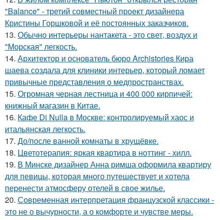
"Balance" - третий совместный проект дизайнера
Кристины Горшковой и её постоянных заказчиков.
13.
Обычно интерьеры нантакета - это свет, воздух и
"Морская" легкость.
14.
Архитектор и основатель бюро Archistories Кира
шаева создала для клиники интерьер, который ломает
привычные представления о медпространствах.
15.
Огромная черная лестница и 400 000 кирпичей:
книжный магазин в Китае.
16.
Кафе Di Nulla в Москве: контролируемый хаос и
итальянская легкость.
17.
До/после ванной комнаты в хрущёвке.
18.
Цветотерапия: яркая квартира в ноттинг - хилл.
19.
В Минске дизайнер Анна римша оформила квартиру
для певицы, которая много путешествует и хотела
перенести атмосферу отелей в свое жилье.
20.
Современная интерпретация французской классики -
это не о вычурности, а о комфорте и чувстве меры.