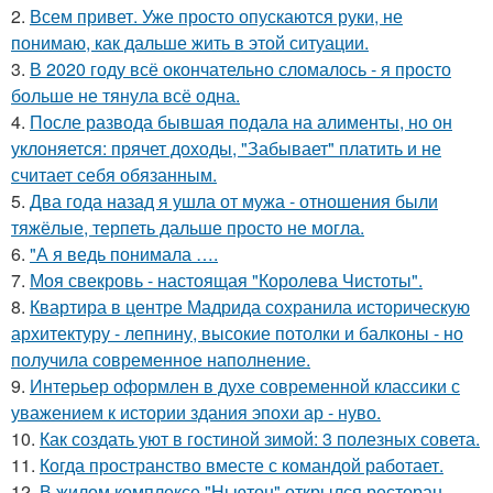
2.
Всем привет. Уже просто опускаются руки, не
понимаю, как дальше жить в этой ситуации.
3.
В 2020 году всё окончательно сломалось - я просто
больше не тянула всё одна.
4.
После развода бывшая подала на алименты, но он
уклоняется: прячет доходы, "Забывает" платить и не
считает себя обязанным.
5.
Два года назад я ушла от мужа - отношения были
тяжёлые, терпеть дальше просто не могла.
6.
"А я ведь понимала ….
7.
Моя свекровь - настоящая "Королева Чистоты".
8.
Квартира в центре Мадрида сохранила историческую
архитектуру - лепнину, высокие потолки и балконы - но
получила современное наполнение.
9.
Интерьер оформлен в духе современной классики с
уважением к истории здания эпохи ар - нуво.
10.
Как создать уют в гостиной зимой: 3 полезных совета.
11.
Когда пространство вместе с командой работает.
12.
В жилом комплексе "Ньютон" открылся ресторан