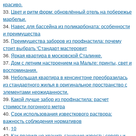
красиво.
33.
Цвет и ритм форм: обновлённый отель на побережье
марбельи.
34.
Навес для бассейна из поликарбоната: особенности
и преимущества
35.
Преимущества заборов из профнастила: почему
стоит выбрать 'Стандарт мастеровит
36.
Яркая квартира в московской Сталинке.
37.
Дом с летним настроением на Мальте: принты, свет и
воспоминания.
38.
Небольшая квартира в кенсингтоне преобразилась
из стандартного жилья в оригинальное пространство с
элементами неожиданности.
39.
Какой лучше забор из профнастила: расчет
стоимости погонного метра
40.
Срок использования известкового раствора:
важность соблюдения нормативов
41.
10
42.
Как правильно хранить гашеную известь: советы и