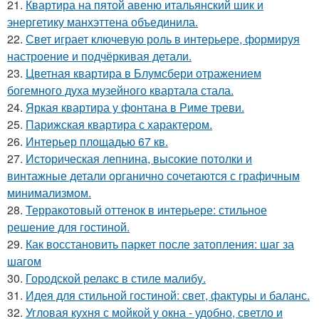
21.
Квартира на пятой авеню итальянский шик и
энергетику манхэттена объединила.
22.
Свет играет ключевую роль в интерьере, формируя
настроение и подчёркивая детали.
23.
Цветная квартира в Блумсбери отражением
богемного духа музейного квартала стала.
24.
Яркая квартира у фонтана в Риме треви.
25.
Парижская квартира с характером.
26.
Интерьер площадью 67 кв.
27.
Историческая лепнина, высокие потолки и
винтажные детали органично сочетаются с графичным
минимализмом.
28.
Терракотовый оттенок в интерьере: стильное
решение для гостиной.
29.
Как восстановить паркет после затопления: шаг за
шагом
30.
Городской релакс в стиле малибу.
31.
Идея для стильной гостиной: свет, фактуры и баланс.
32.
Угловая кухня с мойкой у окна - удобно, светло и