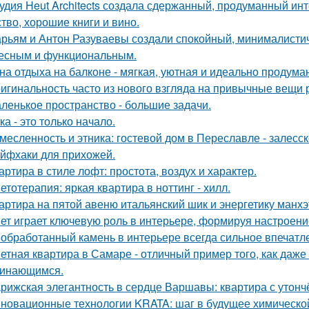
удия Heut Architects создала сдержанный, продуманный ин
ство, хорошие книги и вино.
рьям и Антон Разуваевы создали спокойный, минималистич
есным и функциональным.
на отдыха на балконе - мягкая, уютная и идеально продуман
игинальность часто из нового взгляда на привычные вещи 
ленькое пространство - большие задачи.
ка - это только начало.
месленность и этника: гостевой дом в Переславле - залесск
йфхаки для прихожей.
артира в стиле лофт: простота, воздух и характер.
етотерапия: яркая квартира в ноттинг - хилл.
артира на пятой авеню итальянский шик и энергетику манх
ет играет ключевую роль в интерьере, формируя настроени
обработанный камень в интерьере всегда сильное впечатл
етная квартира в Самаре - отличный пример того, как даж
инающимся.
рижская элегантность в сердце Варшавы: квартира с утон
новационные технологии KRATA: шаг в будущее химическ