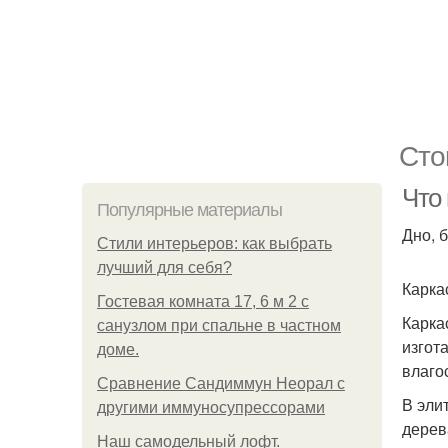
Сто
Что 
Популярные материалы
Дно, 
Стили интерьеров: как выбрать
лучший для себя?
Карка
Гостевая комната 17, 6 м 2 с
Карка
санузлом при спальне в частном
изгот
доме.
влаго
Сравнение Сандиммун Неорал с
В эли
другими иммуносупрессорами
дерев
Наш самодельный лофт.