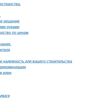
остранства.
.
ое решение
оими руками
одство по ценам
нания.
дителя
 и надежность для вашего строительства
и рекомендации
 и идеи
умаги