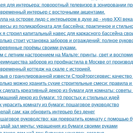
ея для интерьера: поворотный телевизор в зонировании пр
временный интерьер с восточными акцентами.
лла на острове лидо с интерьером в духе ар - нуво XXI века
весы из поликарбоната для бассейна: практичное и стильн
к я строил капитальный навес для каркасного бассейна св
олько стоит установка заборов и ограждений: полное руков
ревянные проёмы своими руками.
м с летним настроением на Мальте: принты, свет и воспоми
еимущества заборов из профнастила в Москве от произво
временный коттедж на скале с историей.
зыв о гранулированной извести Стройторгсервис: качество
олько можно хранить сухие строительные смеси: правила 
к сделать креативный декор из бумаги для комнаты: советы
машний декор из бумаги: 10 простых и стильных идей
к украсить комнату из бумаги: пошаговое руководство
елай сам: как обновить интерьер без денег
шаговое руководство: как превратить комнату с помощью б
здай зал мечты: украшения из бумаги своими руками
о такое дом хай-тек: будущее началось сегодня