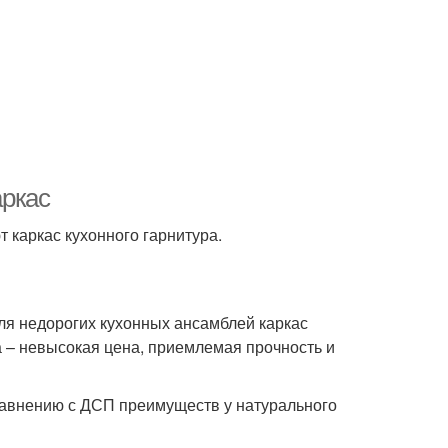
аркас
 каркас кухонного гарнитура.
 для недорогих кухонных ансамблей каркас
а – невысокая цена, приемлемая прочность и
равнению с ДСП преимуществ у натурального