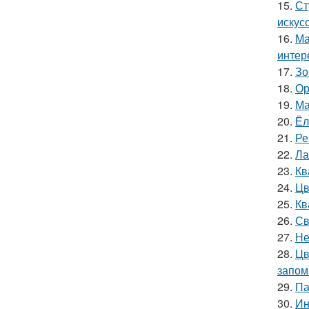
15.
Ст
искус
16.
Ма
интер
17.
Зо
18.
Ор
19.
Ма
20.
Ёл
21.
Ре
22.
Ла
23.
Кв
24.
Цв
25.
Кв
26.
Св
27.
Не
28.
Цв
запом
29.
Па
30.
Ин