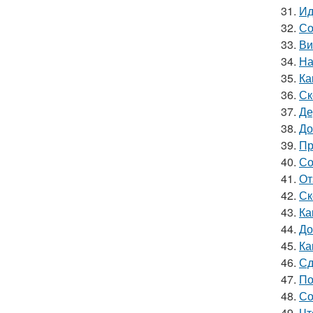
31.
Ид
32.
Со
33.
Ви
34.
На
35.
Ка
36.
Ск
37.
Де
38.
До
39.
Пр
40.
Со
41.
От
42.
Ск
43.
Ка
44.
До
45.
Ка
46.
Сд
47.
По
48.
Со
49.
Чт