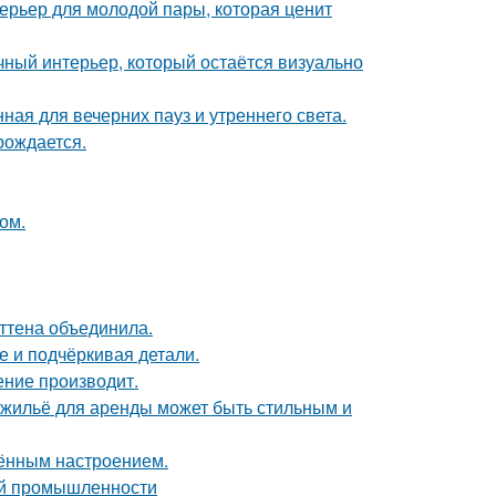
терьер для молодой пары, которая ценит
ный интерьер, который остаётся визуально
ная для вечерних пауз и утреннего света.
рождается.
ом.
эттена объединила.
е и подчёркивая детали.
ение производит.
е жильё для аренды может быть стильным и
чённым настроением.
ой промышленности