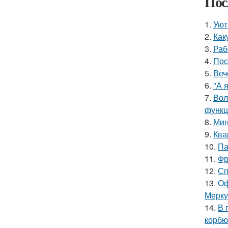
Пос
1.
Уют
2.
Как
3.
Раб
4.
Пос
5.
Веч
6.
"А 
7.
Вол
функц
8.
Мин
9.
Ква
10.
Па
11.
Фр
12.
Сп
13.
Оф
Мерку
14.
В 
корбю