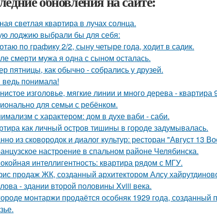
ледние обновления на сайте:
ная светлая квартира в лучах солнца.
ую лоджию выбрали бы для себя:
отаю по графику 2/2, сыну четыре года, ходит в садик.
ле смерти мужа я одна с сыном осталась.
ер пятницы, как обычно - собрались у друзей.
я ведь понимала!
нистое изголовье, мягкие линии и много дерева - квартира
ионально для семьи с ребёнком.
имализм с характером: дом в духе ваби - саби.
ртира как личный остров тишины в городе задумывалась.
нно из сковородок и диалог культур: ресторан "Август 13 Во
анцузское настроение в спальном районе Челябинска.
окойная интеллигентность: квартира рядом с МГУ.
ис продаж ЖК, созданный архитектором Алсу хайрутдинов
лова - здании второй половины Xviii века.
городе монтаржи продаётся особняк 1929 года, созданный
зье.