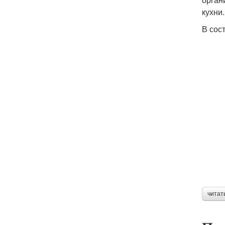
кухни.
В сос
читат