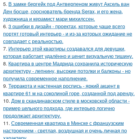
5.
В замке бергейк под Антверпеном живут Аксель ван
Ден босше, сооснователь бренда Serax, и его жена,
художница и керамист мари михилссен.
6.
3 ошибки в дизайн - проектах, которые чаще всего
портят готовый интерьер - и из-за которых ожидание не
совпадает с реальностью.
7.
Интерьер этой квартиры создавался для девушки,
которая работает удалённо и ценит визуальную тишину.
8.
Квартира в центре Мадрида сохранила историческую
архитектуру - лепнину, высокие потолки и балконы - но
получила современное наполнение.
9.
Терракота и настенная роспись - яркий акцент в
квартире 61 м на соколиной горе, созданной под аренду.
10.
Дом в скандинавском стиле в московской области -
пример цельного подхода, где интерьер логично
продолжает архитектуру.
11.
Современная квартира в Минске с французским
настроением - светлая, воздушная и очень личная по
характеру.