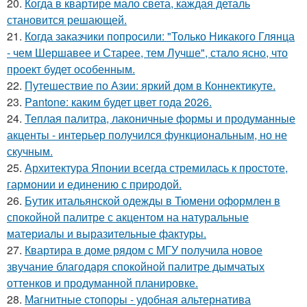
20.
Когда в квартире мало света, каждая деталь
становится решающей.
21.
Когда заказчики попросили: "Только Никакого Глянца
- чем Шершавее и Старее, тем Лучше", стало ясно, что
проект будет особенным.
22.
Путешествие по Азии: яркий дом в Коннектикуте.
23.
Pantone: каким будет цвет года 2026.
24.
Теплая палитра, лаконичные формы и продуманные
акценты - интерьер получился функциональным, но не
скучным.
25.
Архитектура Японии всегда стремилась к простоте,
гармонии и единению с природой.
26.
Бутик итальянской одежды в Тюмени оформлен в
спокойной палитре с акцентом на натуральные
материалы и выразительные фактуры.
27.
Квартира в доме рядом с МГУ получила новое
звучание благодаря спокойной палитре дымчатых
оттенков и продуманной планировке.
28.
Магнитные стопоры - удобная альтернатива