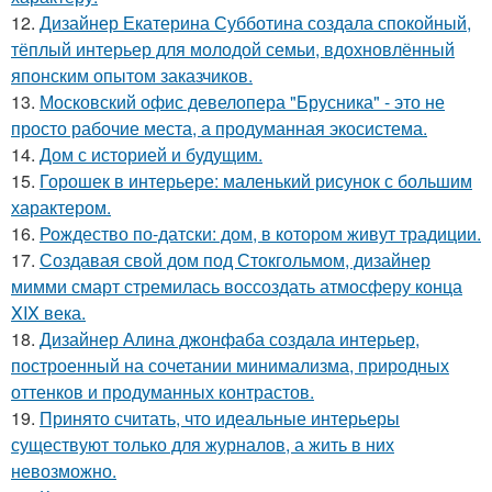
12.
Дизайнер Екатерина Субботина создала спокойный,
тёплый интерьер для молодой семьи, вдохновлённый
японским опытом заказчиков.
13.
Московский офис девелопера "Брусника" - это не
просто рабочие места, а продуманная экосистема.
14.
Дом с историей и будущим.
15.
Горошек в интерьере: маленький рисунок с большим
характером.
16.
Рождество по-датски: дом, в котором живут традиции.
17.
Создавая свой дом под Стокгольмом, дизайнер
мимми смарт стремилась воссоздать атмосферу конца
XIX века.
18.
Дизайнер Алина джонфаба создала интерьер,
построенный на сочетании минимализма, природных
оттенков и продуманных контрастов.
19.
Принято считать, что идеальные интерьеры
существуют только для журналов, а жить в них
невозможно.