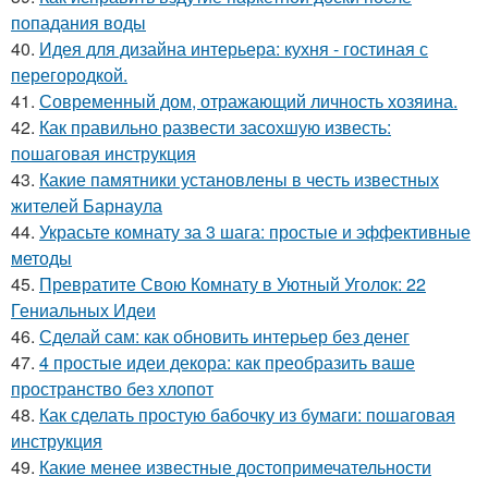
попадания воды
40.
Идея для дизайна интерьера: кухня - гостиная с
перегородкой.
41.
Современный дом, отражающий личность хозяина.
42.
Как правильно развести засохшую известь:
пошаговая инструкция
43.
Какие памятники установлены в честь известных
жителей Барнаула
44.
Украсьте комнату за 3 шага: простые и эффективные
методы
45.
Превратите Свою Комнату в Уютный Уголок: 22
Гениальных Идеи
46.
Сделай сам: как обновить интерьер без денег
47.
4 простые идеи декора: как преобразить ваше
пространство без хлопот
48.
Как сделать простую бабочку из бумаги: пошаговая
инструкция
49.
Какие менее известные достопримечательности