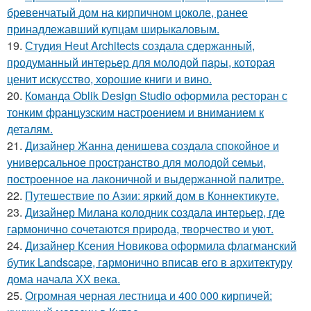
бревенчатый дом на кирпичном цоколе, ранее
принадлежавший купцам ширыкаловым.
19.
Студия Heut Architects создала сдержанный,
продуманный интерьер для молодой пары, которая
ценит искусство, хорошие книги и вино.
20.
Команда Oblik Design Studio оформила ресторан с
тонким французским настроением и вниманием к
деталям.
21.
Дизайнер Жанна денишева создала спокойное и
универсальное пространство для молодой семьи,
построенное на лаконичной и выдержанной палитре.
22.
Путешествие по Азии: яркий дом в Коннектикуте.
23.
Дизайнер Милана колодник создала интерьер, где
гармонично сочетаются природа, творчество и уют.
24.
Дизайнер Ксения Новикова оформила флагманский
бутик Landscape, гармонично вписав его в архитектуру
дома начала ХХ века.
25.
Огромная черная лестница и 400 000 кирпичей: