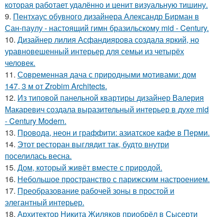
которая работает удалённо и ценит визуальную тишину.
9.
Пентхаус обувного дизайнера Александр Бирман в
Сан-паулу - настоящий гимн бразильскому mid - Century.
10.
Дизайнер лилия Асфандиярова создала яркий, но
уравновешенный интерьер для семьи из четырёх
человек.
11.
Современная дача с природными мотивами: дом
147, 3 м от Zrobim Architects.
12.
Из типовой панельной квартиры дизайнер Валерия
Макаревич создала выразительный интерьер в духе mid
- Century Modern.
13.
Провода, неон и граффити: азиатское кафе в Перми.
14.
Этот ресторан выглядит так, будто внутри
поселилась весна.
15.
Дом, который живёт вместе с природой.
16.
Небольшое пространство с парижским настроением.
17.
Преобразование рабочей зоны в простой и
элегантный интерьер.
18.
Архитектор Никита Жиляков приобрёл в Сысерти