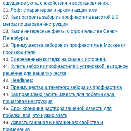
ощущение уюта, спокойствия и восстановления.
36.
Лофт с характером и яркими акцентами.
37.
Как построить забор из профнастила высотой 2.5
метра: пошаговая инструкция
38.
Какие интересные факты о строительстве Санкт-
Петербурга
39.
Преимущества заборов из профнастила в Москве от
производителя
40.
Современный коттедж на скале с историей.
41.
Купить забор из профнастила с установкой: выгодное
решение для вашего участка
42.
Headlines:
43.
Преимущества штакетного забора из профнастила
44.
Как правильно гасить известь для побелки сада:
пошаговая инструкция
45.
Срок хранения раствора гашёной извести для
побелки: всё, что нужно знать
46.
Известь гашеная и негашеная: свойства и
применение