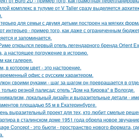
ект от Buro 2D - пример того, как грамотная перепланиров
лой комплекс в тулуме от V Taller сразу выделяется архит
.
терьер для семьи с двумя детьми построен на мягких форм
от интерьер - пример того, как даже с ограниченным бюдже
яется и запоминается.
Риме открылся первый отель легендарного бренда Orient Exp
а, а настоящее погружение в историю.
м как галерея.
м, в котором цвет - это настроение.
временный офис с русским характером.
лкон своими руками - шаг за шагом он превращается в отде
 только резной палисад: отель "Дом на Кирова" в Вологде.
нимализм, локальный дизайн и выразительные детали - име
аментов площадью 55 м в Екатеринбурге.
ень выразительный проект для тех, кто любит смелые реше
артира в сталинском доме 1951 года обрела новое звучани
sage Concept - это бьюти - пространство нового формата, г
а.