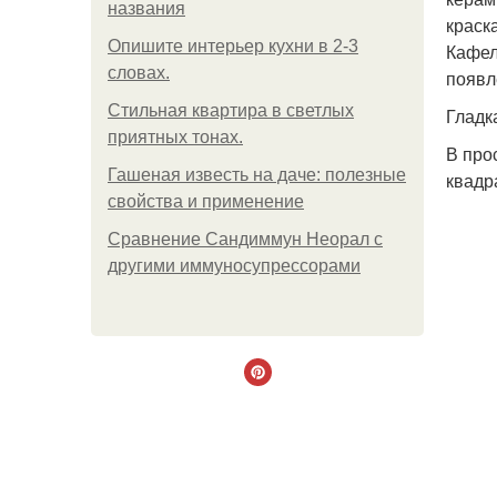
названия
краск
Опишите интерьер кухни в 2-3
Кафел
словах.
появл
Стильная квартира в светлых
Гладк
приятных тонах.
В про
Гашеная известь на даче: полезные
квадр
свойства и применение
Сравнение Сандиммун Неорал с
другими иммуносупрессорами