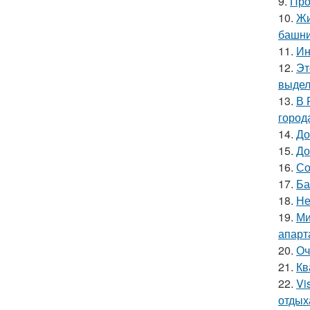
9.
Про
10.
Жи
башни
11.
Ин
12.
Эт
выдел
13.
В 
город
14.
До
15.
До
16.
Со
17.
Ба
18.
Не
19.
Ми
апарт
20.
Оч
21.
Кв
22.
Vi
отдых