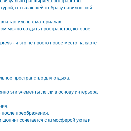
ка визуально расширяет пространство.
ектурой, отсылающей к образу вавилонской
ах и тактильных материалах.
том можно создать пространство, которое
ress - и это не просто новое место на карте
льное пространство для отдыха.
нно эти элементы легли в основу интерьера
ния.
е после преображения.
де шопинг сочетается с атмосферой уюта и