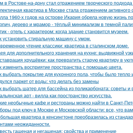
м в Ростове-на-дону стал отражением творческого подхода 
лектичная квартира в Москве стала отражением активного 
лла 1960-х годов на острове Икария обрела новую жизнь п
рпич, дерево и мрамор - тёплый минимализм в темной пали
тик - отель с характером: когда здание становится музеем.
к установить стиральную машину с умом.
временное чтение классики: квартира в сталинском доме.
ея для дополнительного хранения на кухне: выдвижной узк
ставрация хрущёвки: как превратить старую квартиру в уют
к изменить восприятие пространства с помощью цвета.
к выбрать покрытие для кухонного пола, чтобы было тепло 
дулся паркет от воды: что делать без замены
к выбрать шатер для бассейна из поликарбоната: советы и
альянская арт - вилла как пространство искусства.
кие необычные кафе и рестораны можно найти в Санкт-Пет
боры под ключ в Москве и Московской области: все, что вам
большая квартира в кенсингтоне преобразилась из стандар
нтами неожиданности.
весть гашеная и негашеная: свойства и применение