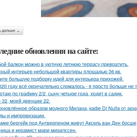
ь дальше →
ледние обновления на сайте:
ой балкон можно в уютную летнюю террасу превратить.
ный интерьер небольшой квартиры площадью 36 кв.
ите большую подборку идей для интерьера прихожей.
020 году всё окончательно сломалось - я просто больше не 
отаю по графику 2/2, сыну четыре года, ходит в садик.
 32, моей девушке 22.
хновлённое образом модного Милана, кафе Di Nulla от ар
ды и импровизации.
амке бергейк под Антверпеном живут Аксель ван Ден босше,
ница и керамист мари михилссен.