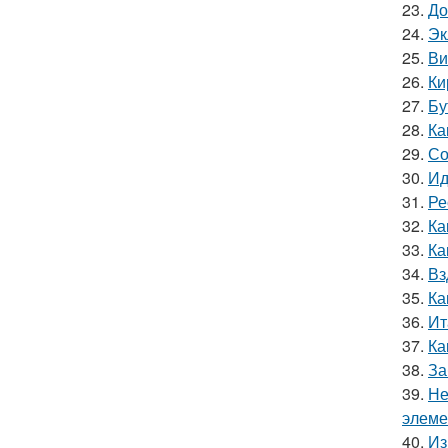
23.
До
24.
Эк
25.
Ви
26.
Ки
27.
Бу
28.
Ка
29.
Со
30.
Ид
31.
Ре
32.
Ка
33.
Ка
34.
Вз
35.
Ка
36.
Ит
37.
Ка
38.
За
39.
Не
элеме
40.
Из