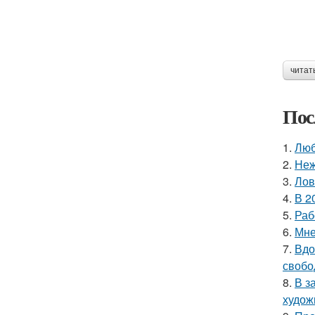
читат
Пос
1.
Люб
2.
Неж
3.
Лов
4.
В 2
5.
Раб
6.
Мне
7.
Вдо
свобо
8.
В з
худож