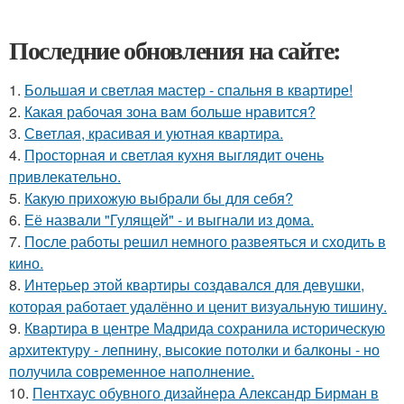
Последние обновления на сайте:
1.
Большая и светлая мастер - спальня в квартире!
2.
Какая рабочая зона вам больше нравится?
3.
Светлая, красивая и уютная квартира.
4.
Просторная и светлая кухня выглядит очень
привлекательно.
5.
Какую прихожую выбрали бы для себя?
6.
Её назвали "Гулящей" - и выгнали из дома.
7.
После работы решил немного развеяться и сходить в
кино.
8.
Интерьер этой квартиры создавался для девушки,
которая работает удалённо и ценит визуальную тишину.
9.
Квартира в центре Мадрида сохранила историческую
архитектуру - лепнину, высокие потолки и балконы - но
получила современное наполнение.
10.
Пентхаус обувного дизайнера Александр Бирман в