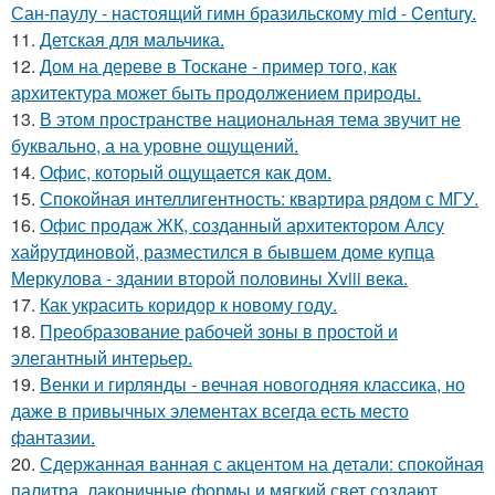
Сан-паулу - настоящий гимн бразильскому mid - Century.
11.
Детская для мальчика.
12.
Дом на дереве в Тоскане - пример того, как
архитектура может быть продолжением природы.
13.
В этом пространстве национальная тема звучит не
буквально, а на уровне ощущений.
14.
Офис, который ощущается как дом.
15.
Спокойная интеллигентность: квартира рядом с МГУ.
16.
Офис продаж ЖК, созданный архитектором Алсу
хайрутдиновой, разместился в бывшем доме купца
Меркулова - здании второй половины Xviii века.
17.
Как украсить коридор к новому году.
18.
Преобразование рабочей зоны в простой и
элегантный интерьер.
19.
Венки и гирлянды - вечная новогодняя классика, но
даже в привычных элементах всегда есть место
фантазии.
20.
Сдержанная ванная с акцентом на детали: спокойная
палитра, лаконичные формы и мягкий свет создают