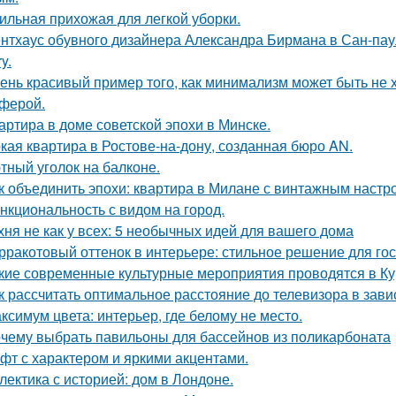
ильная прихожая для легкой уборки.
нтхаус обувного дизайнера Александра Бирмана в Сан-паул
y.
ень красивый пример того, как минимализм может быть не
ферой.
артира в доме советской эпохи в Минске.
кая квартира в Ростове-на-дону, созданная бюро AN.
тный уголок на балконе.
к объединить эпохи: квартира в Милане с винтажным настр
нкциональность с видом на город.
хня не как у всех: 5 необычных идей для вашего дома
рракотовый оттенок в интерьере: стильное решение для гос
кие современные культурные мероприятия проводятся в Ку
к рассчитать оптимальное расстояние до телевизора в зави
ксимум цвета: интерьер, где белому не место.
чему выбрать павильоны для бассейнов из поликарбоната
фт с характером и яркими акцентами.
лектика с историей: дом в Лондоне.