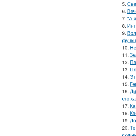
5.
Све
6.
Веч
7.
"А 
8.
Инт
9.
Вол
функц
10.
Не
11.
Зе
12.
Па
13.
Пл
14.
Эт
15.
Ге
16.
Ди
его х
17.
Ка
18.
Ка
19.
До
20.
Те
скучн