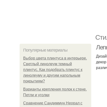
Сти
Леп
Популярные материалы
Дизай
Выбор цвета плинтуса в интерьере.
декор
Светлый линолеум темный
разли
плинтус. Как подобрать плинтус к
линолеуму и другим напольным
покрытиям?
Варианты крепления полок к стене.
Петли и уголки
Сравнение Сандиммун Неорал с