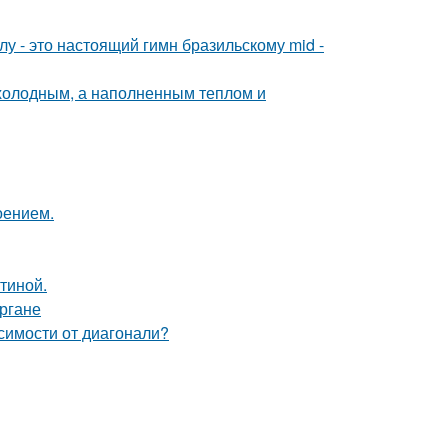
у - это настоящий гимн бразильскому mid -
 холодным, а наполненным теплом и
оением.
тиной.
ргане
симости от диагонали?