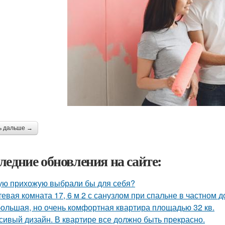
ь дальше →
ледние обновления на сайте:
ую прихожую выбрали бы для себя?
тевая комната 17, 6 м 2 с санузлом при спальне в частном д
ольшая, но очень комфортная квартира площадью 32 кв.
сивый дизайн. В квартире все должно быть прекрасно.