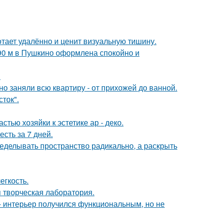
тает удалённо и ценит визуальную тишину.
 90 м в Пушкино оформлена спокойно и
.
о заняли всю квартиру - от прихожей до ванной.
сток".
тью хозяйки к эстетике ар - деко.
сть за 7 дней.
еделывать пространство радикально, а раскрыть
егкость.
я творческая лаборатория.
 интерьер получился функциональным, но не