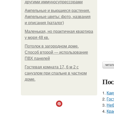
другими иммуносупрессорами
Ампельные и вьющиеся растения.
Ампельные цветы: фото, названия
и описания (каталог)
Маленькая, но практичная квартира
у моря 48 кв.
Потолок в загородном доме.
Способ второй — использование
ПВХ панелей
читат
Гостевая комната 17, 6 м 2 с
санузлом при спальне в частном
Пос
доме.
1.
Как
2.
Гос
3.
Неб
4.
Кра