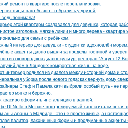
жий ремонт в квартире после перепланировки.
ер пятницы, как обычно - собрались у друзей.
я ведь понимала!
ерьер этой квартиры создавался для девушки, которая рабо
нистое изголовье, мягкие линии и много дерева - квартира
ионально для семьи с ребёнком.
жный интерьер для девушки - студентки вдохновлён морем
лёные акценты давно вышли за пределы гостиной и уверенн
нно из сковородок и диалог культур: ресторан "Август 13 Во
авучий дом в Лондоне: комфортная жизнь на воде.
от интерьер родился из диалога между историей дома и страс
неральная уборка после нового года: как вернуть дому свеже
зайнеры Стеф и Памела катч выбрали особый путь - не пер
арактер мягко и бережно.
к красиво оформить инсталляцию в ванной.
фе Di Nulla в Москве: контролируемый хаос и итальянская л
м аны Араны в Мадриде - это не просто жильё, а настояща
плая палитра, лаконичные формы и продуманные акценты -
ым.