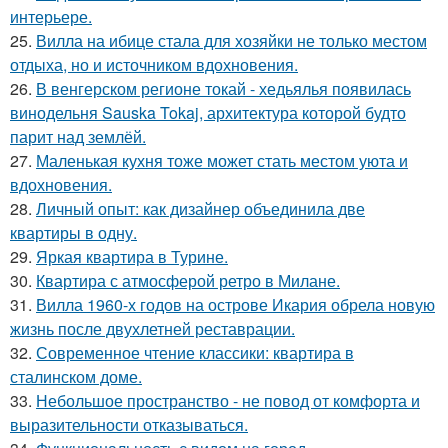
интерьере.
25.
Вилла на ибице стала для хозяйки не только местом
отдыха, но и источником вдохновения.
26.
В венгерском регионе токай - хедьялья появилась
винодельня Sauska Tokaj, архитектура которой будто
парит над землёй.
27.
Маленькая кухня тоже может стать местом уюта и
вдохновения.
28.
Личный опыт: как дизайнер объединила две
квартиры в одну.
29.
Яркая квартира в Турине.
30.
Квартира с атмосферой ретро в Милане.
31.
Вилла 1960-х годов на острове Икария обрела новую
жизнь после двухлетней реставрации.
32.
Современное чтение классики: квартира в
сталинском доме.
33.
Небольшое пространство - не повод от комфорта и
выразительности отказываться.