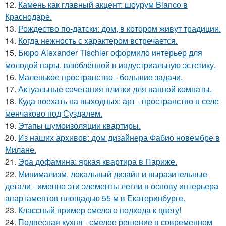
12.
Камень как главный акцент: шоурум Blanco в
Краснодаре.
13.
Рождество по-датски: дом, в котором живут традиции.
14.
Когда нежность с характером встречается.
15.
Бюро Alexander Tischler оформило интерьер для
молодой пары, влюблённой в индустриальную эстетику.
16.
Маленькое пространство - большие задачи.
17.
Актуальные сочетания плитки для ванной комнаты.
18.
Куда поехать на выходных: арт - пространство в селе
менчаково под Суздалем.
19.
Этапы шумоизоляции квартиры.
20.
Из наших архивов: дом дизайнера Фабио новембре в
Милане.
21.
Эра дофамина: яркая квартира в Париже.
22.
Минимализм, локальный дизайн и выразительные
детали - именно эти элементы легли в основу интерьера
апартаментов площадью 55 м в Екатеринбурге.
23.
Классный пример смелого подхода к цвету!
24.
Подвесная кухня - смелое решение в современном