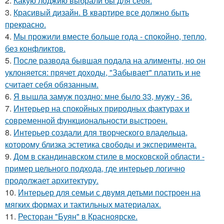
2.
Какую лоджию выбрали бы для себя:
3.
Красивый дизайн. В квартире все должно быть
прекрасно.
4.
Мы прожили вместе больше года - спокойно, тепло,
без конфликтов.
5.
После развода бывшая подала на алименты, но он
уклоняется: прячет доходы, "Забывает" платить и не
считает себя обязанным.
6.
Я вышла замуж поздно: мне было 33, мужу - 36.
7.
Интерьер на спокойных природных фактурах и
современной функциональности выстроен.
8.
Интерьер создали для творческого владельца,
которому близка эстетика свободы и эксперимента.
9.
Дом в скандинавском стиле в московской области -
пример цельного подхода, где интерьер логично
продолжает архитектуру.
10.
Интерьер для семьи с двумя детьми построен на
мягких формах и тактильных материалах.
11.
Ресторан "Буян" в Красноярске.