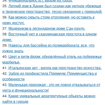
34.
Функциональность с видом на город.
35.
Летний дом в Дании был создан как уютное убежище
и творческое пространство, тесно связанное с природой.
36.
Как можно скрыть стояк отопления, но оставить к
нему доступ.
37.
Модернизм в легендарном доме Сан-паулу.
38.
Восточный уют и скандинавская простота в одном
доме.
39.
Навесы для бассейна из поликарбоната: все, что
нужно знать
40.
Цвет и ритм форм: обновлённый отель на побережье
марбельи.
41.
Итальянская арт - вилла как пространство искусства.
42.
Забор из профнастила Премиум: Преимущества и
особенности
43.
Маленькая прихожая - это не повод отказываться от
уюта и функциональности!
44.
Какие уникальные архитектурные объекты можно
найти в городе