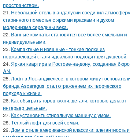
пространством.
21.
Небольшой отель в андалусии соединил атмосферу
старинного поместья с яркими красками и духом
модернизма середины века.
22.
Ванные комнаты становятся всё более смелыми и
индивидуальными.
23.
Компактные и изящные - тонкие полки из
нержавеющей стали идеально подходят для душевой.
24.
Яркая квартира в Ростове-на-дону, созданная бюро
AN.
25.
Лофт в Лос-анджелесе, в котором живут основатели
бренда Asparagus, стал отражением их творческого
подхода к жизни.
26.
Как обыграть торец кухни: детали, которые делают
интерьер цельным.
27.
Как установить стиральную машину с умом.
28.
Тёплый лофт для всей семьи.
29.
Дом в стиле американской классики: элегантность и