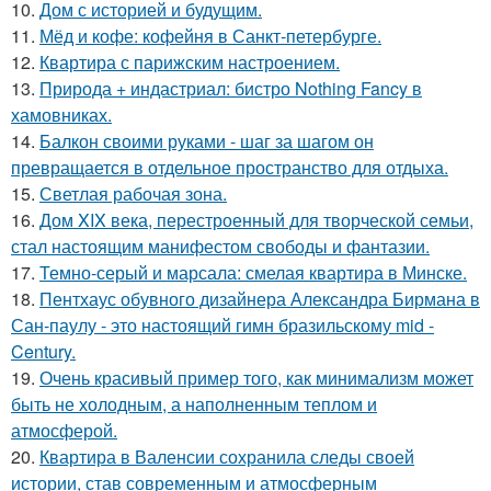
10.
Дом с историей и будущим.
11.
Мёд и кофе: кофейня в Санкт-петербурге.
12.
Квартира с парижским настроением.
13.
Природа + индастриал: бистро Nothing Fancy в
хамовниках.
14.
Балкон своими руками - шаг за шагом он
превращается в отдельное пространство для отдыха.
15.
Светлая рабочая зона.
16.
Дом XIX века, перестроенный для творческой семьи,
стал настоящим манифестом свободы и фантазии.
17.
Темно-серый и марсала: смелая квартира в Минске.
18.
Пентхаус обувного дизайнера Александра Бирмана в
Сан-паулу - это настоящий гимн бразильскому mid -
Century.
19.
Очень красивый пример того, как минимализм может
быть не холодным, а наполненным теплом и
атмосферой.
20.
Квартира в Валенсии сохранила следы своей
истории, став современным и атмосферным