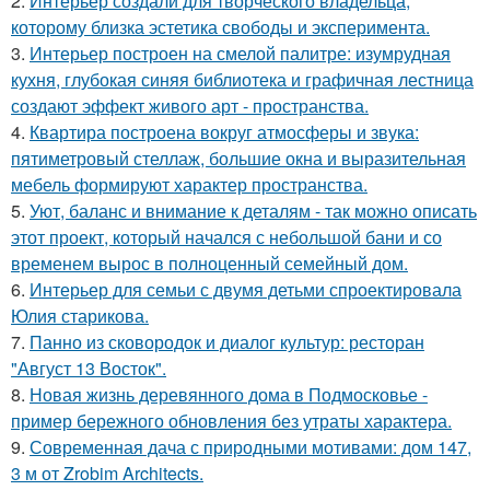
2.
Интерьер создали для творческого владельца,
которому близка эстетика свободы и эксперимента.
3.
Интерьер построен на смелой палитре: изумрудная
кухня, глубокая синяя библиотека и графичная лестница
создают эффект живого арт - пространства.
4.
Квартира построена вокруг атмосферы и звука:
пятиметровый стеллаж, большие окна и выразительная
мебель формируют характер пространства.
5.
Уют, баланс и внимание к деталям - так можно описать
этот проект, который начался с небольшой бани и со
временем вырос в полноценный семейный дом.
6.
Интерьер для семьи с двумя детьми спроектировала
Юлия старикова.
7.
Панно из сковородок и диалог культур: ресторан
"Август 13 Восток".
8.
Новая жизнь деревянного дома в Подмосковье -
пример бережного обновления без утраты характера.
9.
Современная дача с природными мотивами: дом 147,
3 м от Zrobim Architects.