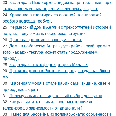
23.
Квартира в Нью-йорке с видом на центральный парк
стала современным переосмыслением ар - деко.
24.
Хранение в квартирах со сложной планировкой
особого подхода требует.
25.
Фермерский дом в Англии с трёхсотлетней историей
получил новую жизнь после реконструкции.
26.
Правила эргономики зоны умывания.
27.
Дом на побережье Ангра - дус - рейс - яркий пример
того, как архитектура может стать продолжением
природы.
28.
Квартира с атмосферой ретро в Милане.
29.
Яркая квартира в Ростове-на-дону, созданная бюро
AN.
30.
Квартира у моря в стиле ваби - саби: тишина, свет и
природные акценты.
31.
Почему ламинат — идеальный выбор для кухни
32.
Как рассчитать оптимальное расстояние до
телевизора в зависимости от диагонали?
33.
Навес для бассейна из поликарбоната: особенности