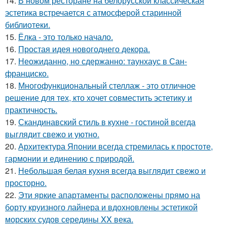
14.
В новом ресторане на белорусской классическая
эстетика встречается с атмосферой старинной
библиотеки.
15.
Ёлка - это только начало.
16.
Простая идея новогоднего декора.
17.
Неожиданно, но сдержанно: таунхаус в Сан-
франциско.
18.
Многофункциональный стеллаж - это отличное
решение для тех, кто хочет совместить эстетику и
практичность.
19.
Скандинавский стиль в кухне - гостиной всегда
выглядит свежо и уютно.
20.
Архитектура Японии всегда стремилась к простоте,
гармонии и единению с природой.
21.
Небольшая белая кухня всегда выглядит свежо и
просторно.
22.
Эти яркие апартаменты расположены прямо на
борту круизного лайнера и вдохновлены эстетикой
морских судов середины XX века.