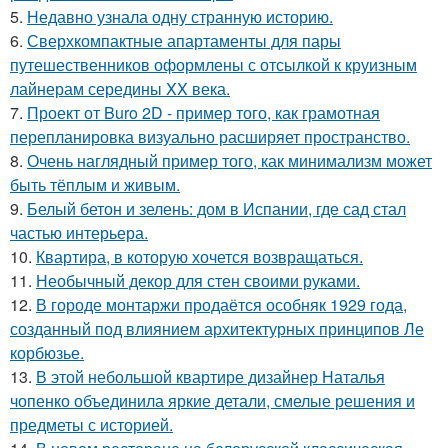
5.
Недавно узнала одну странную историю.
6.
Сверхкомпактные апартаменты для пары
путешественников оформлены с отсылкой к круизным
лайнерам середины XX века.
7.
Проект от Buro 2D - пример того, как грамотная
перепланировка визуально расширяет пространство.
8.
Очень наглядный пример того, как минимализм может
быть тёплым и живым.
9.
Белый бетон и зелень: дом в Испании, где сад стал
частью интерьера.
10.
Квартира, в которую хочется возвращаться.
11.
Необычный декор для стен своими руками.
12.
В городе монтаржи продаётся особняк 1929 года,
созданный под влиянием архитектурных принципов Ле
корбюзье.
13.
В этой небольшой квартире дизайнер Наталья
чопенко объединила яркие детали, смелые решения и
предметы с историей.