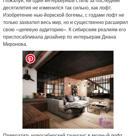
Пожалуй, ни один интерьерный стиль за последние
десятилетия не изменился так сильно, как лофт.
Изобретение нью-йоркской богемы, с годами лофт не
только захватил весь мир, но и существенно расширил
свою «целевую аудиторию». К сибирским реалиям его
приспосабливала дизайнер по интерьерам Диана
Миронова.
Превратить новосибирский таунхаус в модный лофт,