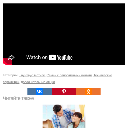
Категории:
Таунхаус в стиле
,
Семьи с панорамными окнами
,
Технические
параметры
,
Дополнительные опции
Читайте также