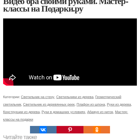
Видео бра своими руками. Мастер-
классы на Подарки.ру
Категории:
Светильник на стену
,
Светильники из дерева
,
Геометрический
светильник
,
Светильник из деревянных реек
,
Плафон из шпона
,
Руки из дерева
,
Конструкции из дерева
,
Руки в домашних условиях
,
Абажур из ниток
,
Мастер-
классы на подарки
Читайте также