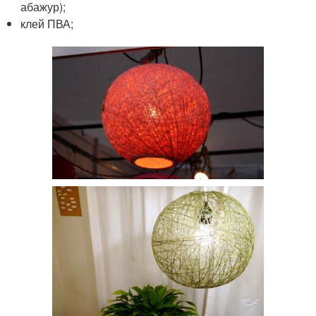
абажур);
клей ПВА;