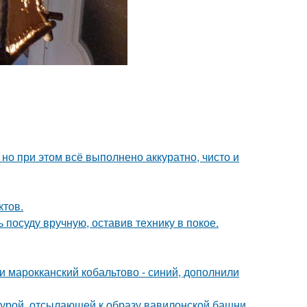
но при этом всё выполнено аккуратно, чисто и
ктов.
 посуду вручную, оставив технику в покое.
и марокканский кобальтово - синий, дополнили
ктурой, отсылающей к образу вавилонской башни.