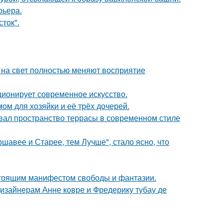
рьера.
сток".
т на свет полностью меняют восприятие
ционирует современное искусство.
ом для хозяйки и её трёх дочерей.
вал пространство террасы в современном стиле
ршавее и Старее, тем Лучше", стало ясно, что
астоящим манифестом свободы и фантазии.
дизайнерам Анне ковре и Фредерику тубау де