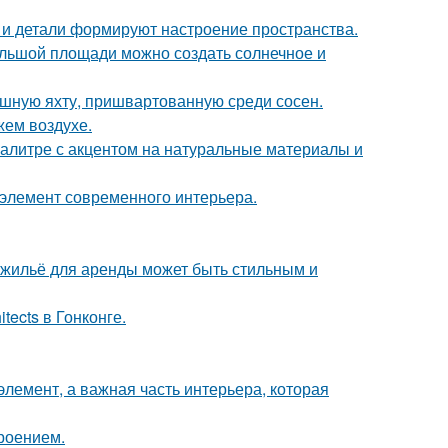
ет и детали формируют настроение пространства.
большой площади можно создать солнечное и
ошную яхту, пришвартованную среди сосен.
жем воздухе.
алитре с акцентом на натуральные материалы и
й элемент современного интерьера.
е жильё для аренды может быть стильным и
tects в Гонконге.
элемент, а важная часть интерьера, которая
роением.