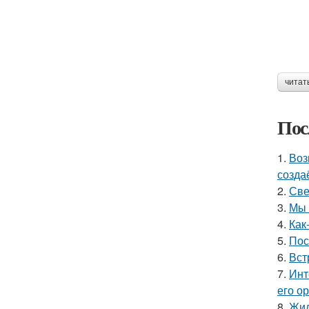
читат
Пос
1.
Воз
созда
2.
Све
3.
Мы 
4.
Как
5.
Пос
6.
Вст
7.
Инт
его о
8.
Жил