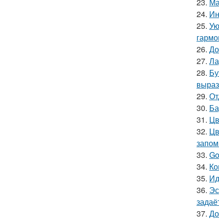
23.
Ма
24.
Ин
25.
Ую
гармо
26.
До
27.
Ла
28.
Бу
выраз
29.
От
30.
Ба
31.
Цв
32.
Цв
запом
33.
Go
34.
Ко
35.
Ид
36.
Эс
задаё
37.
До