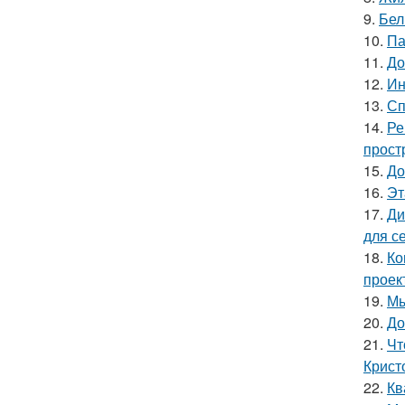
9.
Бел
10.
Па
11.
До
12.
Ин
13.
Сп
14.
Ре
прост
15.
До
16.
Эт
17.
Ди
для с
18.
Ко
проек
19.
Мы
20.
До
21.
Чт
Крист
22.
Кв