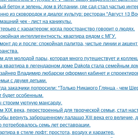
ый бетон и зелень: дом в Испании, где сад стал частью инте
нно из сковородок и диалог культур: ресторан "Август 13 Во
машний чек - лист на каникулы.
терьер с характером: когда пространство говорит о людях.
окойная интеллигентность: квартира рядом с МГУ.
монт до и после: спокойная палитра, чистые линии и акцен
ранства.
м для молодой пары, которая много путешествует и коллек
а квартира в легендарном доме Dakota стала семейным дом
зайнер Владимир любарски оформил кабинет и спроектиро
емьи с двумя детьми.
гда заказчики попросили: "Только Никакого Глянца - чем Ше
т будет особенным.
 строим уютную мансарду.
м XIX века, перестроенный для творческой семьи, стал н
обы вернуть заброшенному палаццо Xiii века его величие, 
о потребовалось семь лет реставрации.
артира в стиле лофт: простота, воздух и характер.