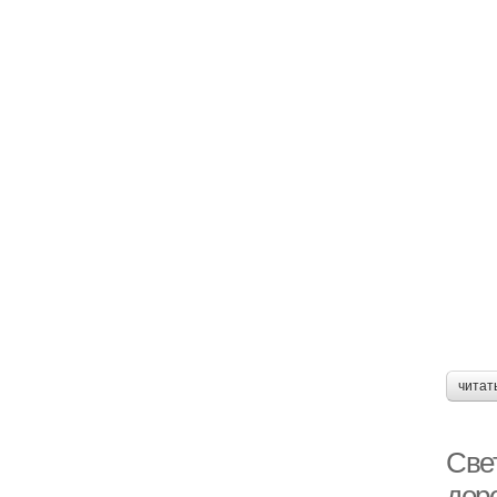
читат
Све
дер