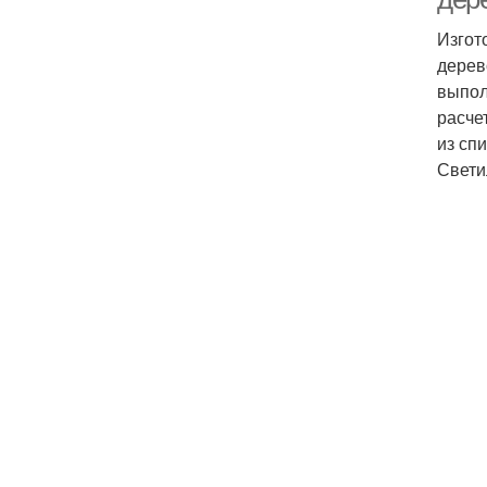
Изгот
дерев
выпол
расче
из сп
Свети