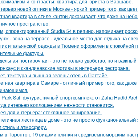
ксимализм и контрасты: квартира для юриста в Варшаве.
терьер новой оптики в Москве - яркий пример того, как цв
тная квартира в стиле кантри доказывает, что даже на не
ничное пространство.
м, спроектированный Studia 54 в репино, напоминает роск
унж - зона на террасе - идеальное место для отдыха на све
тик итальянской одежды в Тюмени оформлен в спокойной п
ительные фактуры.
дельная постирочная - это не только удобство, но и важны
рнхаус и скандинавские мотивы в интерьере ресторана.
ет, текстура и пышная зелень: отель в Паттайе.
етная квартира в Самаре - отличный пример того, как даж
инающимся.
 Park Sai: футуристичный спорткомплекс от Zaha Hadid Archi
гда интерьер воплощением нежности становится.
ея для интерьера: стеклянное зонирование.
тетичная лестница в доме - это не просто функциональный 
т стиль и атмосферу.
м в Торонто с 19 видами плитки и средиземноморским наст