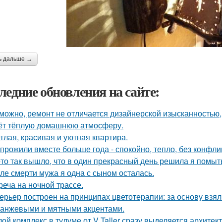
ь дальше →
ледние обновления на сайте:
можно, ремонт не отличается дизайнерской изысканностью, 
ёт тёплую домашнюю атмосферу.
тлая, красивая и уютная квартира.
прожили вместе больше года - спокойно, тепло, без конфли
-то так вышло, что в один прекрасный день решила я помыть
ле смерти мужа я одна с сыном осталась.
реча на ночной трассе.
ерьер построен на принципах цветотерапии: за основу взял
ранжевыми и мятными акцентами.
ой комплекс в тулуме от V Taller сразу выделяется архите