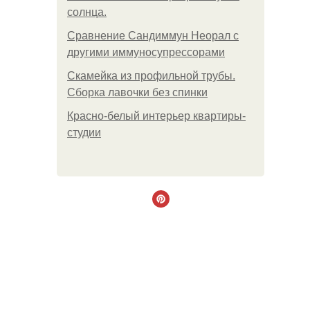
солнца.
Сравнение Сандиммун Неорал с
другими иммуносупрессорами
Скамейка из профильной трубы.
Сборка лавочки без спинки
Красно-белый интерьер квартиры-
студии