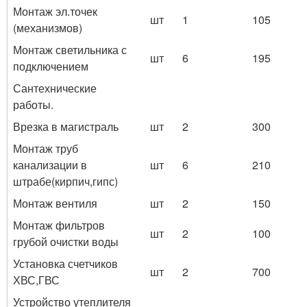
Монтаж эл.точек
шт
1
105
(механизмов)
Монтаж светильника с
шт
6
195
подключением
Сантехнические
работы.
Врезка в магистраль
шт
2
300
Монтаж труб
канализации в
шт
6
210
штрабе(кирпич,гипс)
Монтаж вентиля
шт
2
150
Монтаж фильтров
шт
2
100
грубой очистки воды
Установка счетчиков
шт
2
700
ХВС,ГВС
Устройство утеплителя