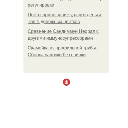
регулировки
Цветы приносящие удачу и деньги.
Топ-5 денежных цветков
Сравнение Сандиммун Неорал с
другими иммуносупрессорами
Скамейка из профильной трубы.
Сборка лавочки без спинки