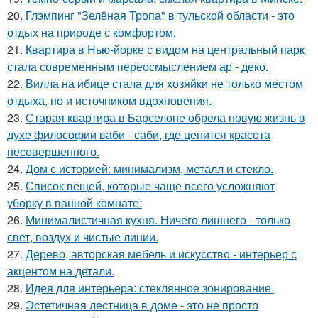
20.
Глэмпинг "Зелёная Тропа" в тульской области - это
отдых на природе с комфортом.
21.
Квартира в Нью-йорке с видом на центральный парк
стала современным переосмыслением ар - деко.
22.
Вилла на ибице стала для хозяйки не только местом
отдыха, но и источником вдохновения.
23.
Старая квартира в Барселоне обрела новую жизнь в
духе философии ваби - саби, где ценится красота
несовершенного.
24.
Дом с историей: минимализм, металл и стекло.
25.
Список вещей, которые чаще всего усложняют
уборку в ванной комнате:
26.
Минималистичная кухня. Ничего лишнего - только
свет, воздух и чистые линии.
27.
Дерево, авторская мебель и искусство - интерьер с
акцентом на детали.
28.
Идея для интерьера: стеклянное зонирование.
29.
Эстетичная лестница в доме - это не просто