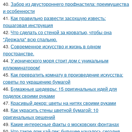
40.
Забор из двустороннего профнастила: преимущества
и особенности
41.
Как правильно развести засохшую известь:
пошаговая инструкция
42.
Что сделать со стеной за кроватью, чтобы она
"Держала" всю спальню.
43.
Современное искусство и жизнь в одном
пространстве.
44.
У ионического моря стоит дом с уникальным
иллюминатором!
45.
Как превратить комнату в произведение искусства:
советы по украшению бумагой
46.
Бумажные шедевры: 15 оригинальных идей для
поделок своими руками
47.
Красивый декор: цветы на нитях своими руками
48.
Как украсить стены цветной бумагой: 10
оригинальных решений
49.
Какие интересные факты о московских фонтанах
50.
Что такое дом хай-тек: будущее началось сегодня