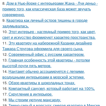
8.
Дом в Нью-йорке с интерьерами Жана - Луи деньо -
пример того, как классическая база может звучать
современно.
9.
Квартира как личный остров тишины в городе
задумывалась.
10.
Этот интерьер - наглядный пример того, как цвет,
свет и искусство формируют характер пространства.
11.
Эту квартиру на набережной Казанки дизайнер
Тамара Стругова оформила для своего сына.
12.
Современный офис с русским характером.
13.
Главная особенность этой квартиры - потолки
высотой почти пять метров.
14.
Нантакет обычно ассоциируется с легкими,
воздушными интерьерами в морской эстетике.
15.
Обзор квартиры в шоколадных тонах.
16.
Компактный санузел, который работает на 100%.
17.
Скругление в интерьере.
18.
Мы строим уютную мансарду.
19.
Темно-серый и марсала: смелая квартира в Минске.