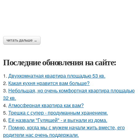
читать дальше →
Последние обновления на сайте:
1.
Двухкомнатная квартира площадью 53 кв.
2.
Какая кухня нравится вам больше?
3.
Небольшая, но очень комфортная квартира площадью
32 кв.
4.
Атмосферная квартира как вам?
5.
Трешка с супер - продуманным хранением.
6.
Её назвали "Гулящей" - и выгнали из дома.
7.
Помню, когда мы с мужем начали жить вместе, его
родители нас очень поддержали.