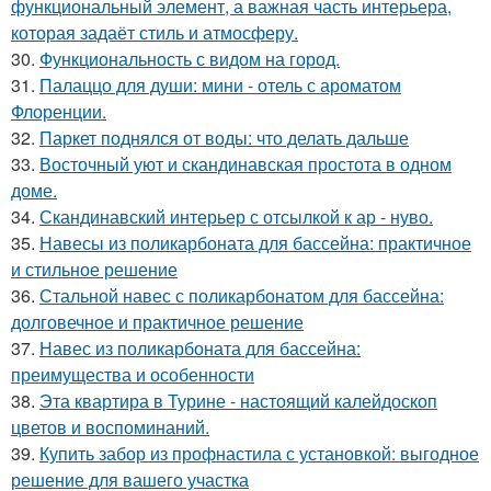
функциональный элемент, а важная часть интерьера,
которая задаёт стиль и атмосферу.
30.
Функциональность с видом на город.
31.
Палаццо для души: мини - отель с ароматом
Флоренции.
32.
Паркет поднялся от воды: что делать дальше
33.
Восточный уют и скандинавская простота в одном
доме.
34.
Скандинавский интерьер с отсылкой к ар - нуво.
35.
Навесы из поликарбоната для бассейна: практичное
и стильное решение
36.
Стальной навес с поликарбонатом для бассейна:
долговечное и практичное решение
37.
Навес из поликарбоната для бассейна:
преимущества и особенности
38.
Эта квартира в Турине - настоящий калейдоскоп
цветов и воспоминаний.
39.
Купить забор из профнастила с установкой: выгодное
решение для вашего участка