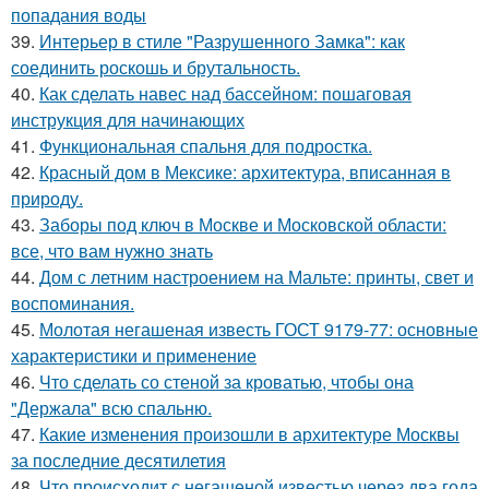
попадания воды
39.
Интерьер в стиле "Разрушенного Замка": как
соединить роскошь и брутальность.
40.
Как сделать навес над бассейном: пошаговая
инструкция для начинающих
41.
Функциональная спальня для подростка.
42.
Красный дом в Мексике: архитектура, вписанная в
природу.
43.
Заборы под ключ в Москве и Московской области:
все, что вам нужно знать
44.
Дом с летним настроением на Мальте: принты, свет и
воспоминания.
45.
Молотая негашеная известь ГОСТ 9179-77: основные
характеристики и применение
46.
Что сделать со стеной за кроватью, чтобы она
"Держала" всю спальню.
47.
Какие изменения произошли в архитектуре Москвы
за последние десятилетия
48.
Что происходит с негашеной известью через два года