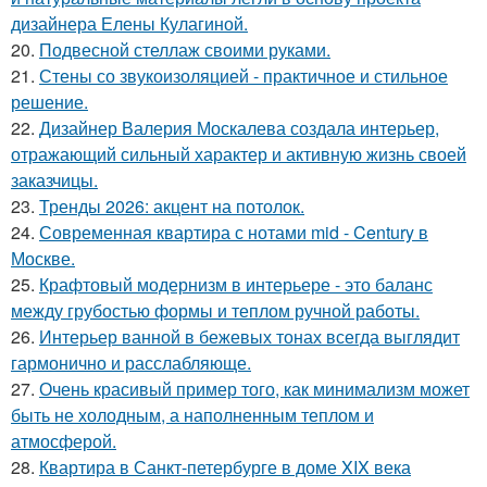
дизайнера Елены Кулагиной.
20.
Подвесной стеллаж своими руками.
21.
Стены со звукоизоляцией - практичное и стильное
решение.
22.
Дизайнер Валерия Москалева создала интерьер,
отражающий сильный характер и активную жизнь своей
заказчицы.
23.
Тренды 2026: акцент на потолок.
24.
Современная квартира с нотами mid - Century в
Москве.
25.
Крафтовый модернизм в интерьере - это баланс
между грубостью формы и теплом ручной работы.
26.
Интерьер ванной в бежевых тонах всегда выглядит
гармонично и расслабляюще.
27.
Очень красивый пример того, как минимализм может
быть не холодным, а наполненным теплом и
атмосферой.
28.
Квартира в Санкт-петербурге в доме XIX века