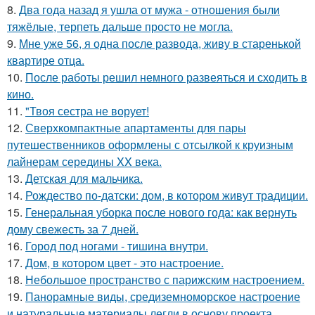
8.
Два года назад я ушла от мужа - отношения были
тяжёлые, терпеть дальше просто не могла.
9.
Мне уже 56, я одна после развода, живу в старенькой
квартире отца.
10.
После работы решил немного развеяться и сходить в
кино.
11.
"Твоя сестра не ворует!
12.
Сверхкомпактные апартаменты для пары
путешественников оформлены с отсылкой к круизным
лайнерам середины XX века.
13.
Детская для мальчика.
14.
Рождество по-датски: дом, в котором живут традиции.
15.
Генеральная уборка после нового года: как вернуть
дому свежесть за 7 дней.
16.
Город под ногами - тишина внутри.
17.
Дом, в котором цвет - это настроение.
18.
Небольшое пространство с парижским настроением.
19.
Панорамные виды, средиземноморское настроение
и натуральные материалы легли в основу проекта