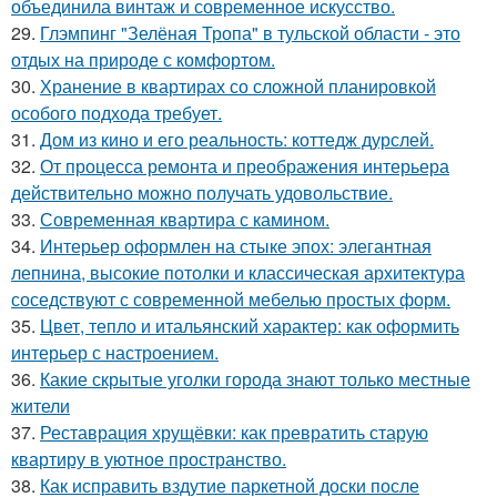
объединила винтаж и современное искусство.
29.
Глэмпинг "Зелёная Тропа" в тульской области - это
отдых на природе с комфортом.
30.
Хранение в квартирах со сложной планировкой
особого подхода требует.
31.
Дом из кино и его реальность: коттедж дурслей.
32.
От процесса ремонта и преображения интерьера
действительно можно получать удовольствие.
33.
Современная квартира с камином.
34.
Интерьер оформлен на стыке эпох: элегантная
лепнина, высокие потолки и классическая архитектура
соседствуют с современной мебелью простых форм.
35.
Цвет, тепло и итальянский характер: как оформить
интерьер с настроением.
36.
Какие скрытые уголки города знают только местные
жители
37.
Реставрация хрущёвки: как превратить старую
квартиру в уютное пространство.
38.
Как исправить вздутие паркетной доски после