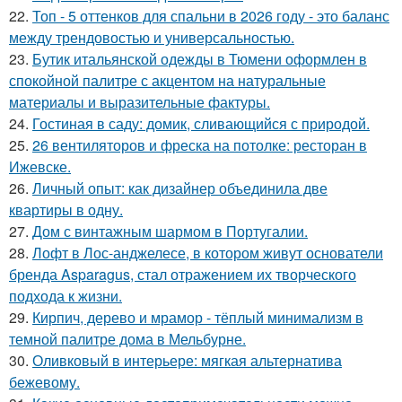
22.
Топ - 5 оттенков для спальни в 2026 году - это баланс
между трендовостью и универсальностью.
23.
Бутик итальянской одежды в Тюмени оформлен в
спокойной палитре с акцентом на натуральные
материалы и выразительные фактуры.
24.
Гостиная в саду: домик, сливающийся с природой.
25.
26 вентиляторов и фреска на потолке: ресторан в
Ижевске.
26.
Личный опыт: как дизайнер объединила две
квартиры в одну.
27.
Дом с винтажным шармом в Португалии.
28.
Лофт в Лос-анджелесе, в котором живут основатели
бренда Asparagus, стал отражением их творческого
подхода к жизни.
29.
Кирпич, дерево и мрамор - тёплый минимализм в
темной палитре дома в Мельбурне.
30.
Оливковый в интерьере: мягкая альтернатива
бежевому.