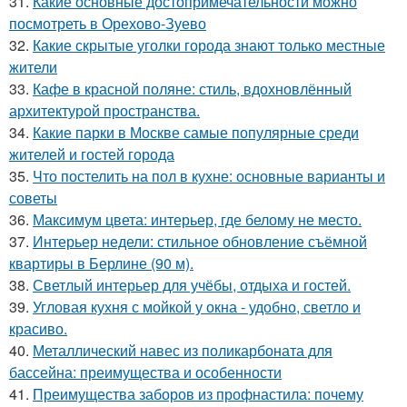
31.
Какие основные достопримечательности можно
посмотреть в Орехово-Зуево
32.
Какие скрытые уголки города знают только местные
жители
33.
Кафе в красной поляне: стиль, вдохновлённый
архитектурой пространства.
34.
Какие парки в Москве самые популярные среди
жителей и гостей города
35.
Что постелить на пол в кухне: основные варианты и
советы
36.
Максимум цвета: интерьер, где белому не место.
37.
Интерьер недели: стильное обновление съёмной
квартиры в Берлине (90 м).
38.
Светлый интерьер для учёбы, отдыха и гостей.
39.
Угловая кухня с мойкой у окна - удобно, светло и
красиво.
40.
Металлический навес из поликарбоната для
бассейна: преимущества и особенности
41.
Преимущества заборов из профнастила: почему