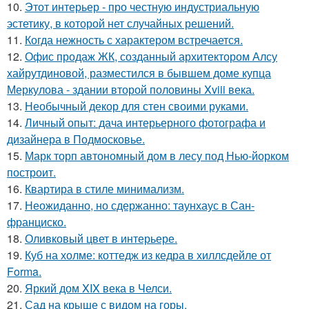
10.
Этот интерьер - про честную индустриальную
эстетику, в которой нет случайных решений.
11.
Когда нежность с характером встречается.
12.
Офис продаж ЖК, созданный архитектором Алсу
хайрутдиновой, разместился в бывшем доме купца
Меркулова - здании второй половины Xviii века.
13.
Необычный декор для стен своими руками.
14.
Личный опыт: дача интерьерного фотографа и
дизайнера в Подмосковье.
15.
Марк торп автономный дом в лесу под Нью-йорком
построит.
16.
Квартира в стиле минимализм.
17.
Неожиданно, но сдержанно: таунхаус в Сан-
франциско.
18.
Оливковый цвет в интерьере.
19.
Куб на холме: коттедж из кедра в хиллсдейле от
Forma.
20.
Яркий дом XIX века в Челси.
21.
Сад на крыше с видом на горы.