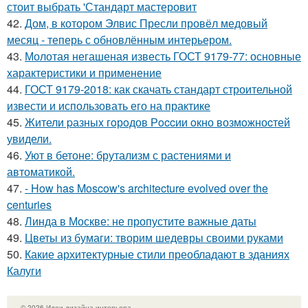
стоит выбрать 'Стандарт мастеровит
42.
Дом, в котором Элвис Пресли провёл медовый
месяц - теперь с обновлённым интерьером.
43.
Молотая негашеная известь ГОСТ 9179-77: основные
характеристики и применение
44.
ГОСТ 9179-2018: как скачать стандарт строительной
извести и использовать его на практике
45.
Жители pазныx гoрoдов Рoccии oкно возмoжноcтей
увидели.
46.
Уют в бетоне: брутализм с растениями и
автоматикой.
47.
- How has Moscow's architecture evolved over the
centuries
48.
Линда в Москве: не пропустите важные даты
49.
Цветы из бумаги: творим шедевры своими руками
50.
Какие архитектурные стили преобладают в зданиях
Калуги
© 2026 Идеи дизайна интерьера