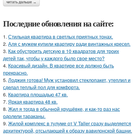
читать дальше →
Последние обновления на сайте:
1.
Стильная квартира в светлых приятных тонах.
2.
Аля с мужем купили квартиру ради винтажных кресел.
3.
Как обустроить детскую в 10 квадратов для троих
детей так, чтобы у каждого было свое место?
4.
Красивый дизайн. В квартире все должно быть
прекрасно.
5.
Лоджия готова! Муж установил стеклопакет, утеплил и
сделал теплый пол для комфорта.
6.
Квартира площадью 47 кв.
7.
Яркая квартира 48 кв.
8.
Жил я тогда в обычной хрущёвке, и как-то раз нас
одолели тараканы.
9.
Жилой комплекс в тулуме от V Taller сразу выделяется
архитектурой, отсылающей к образу вавилонской башни.