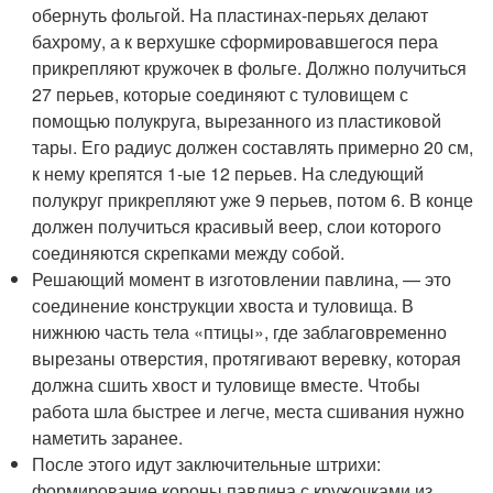
обернуть фольгой. На пластинах-перьях делают
бахрому, а к верхушке сформировавшегося пера
прикрепляют кружочек в фольге. Должно получиться
27 перьев, которые соединяют с туловищем с
помощью полукруга, вырезанного из пластиковой
тары. Его радиус должен составлять примерно 20 см,
к нему крепятся 1-ые 12 перьев. На следующий
полукруг прикрепляют уже 9 перьев, потом 6. В конце
должен получиться красивый веер, слои которого
соединяются скрепками между собой.
Решающий момент в изготовлении павлина, — это
соединение конструкции хвоста и туловища. В
нижнюю часть тела «птицы», где заблаговременно
вырезаны отверстия, протягивают веревку, которая
должна сшить хвост и туловище вместе. Чтобы
работа шла быстрее и легче, места сшивания нужно
наметить заранее.
После этого идут заключительные штрихи:
формирование короны павлина с кружочками из