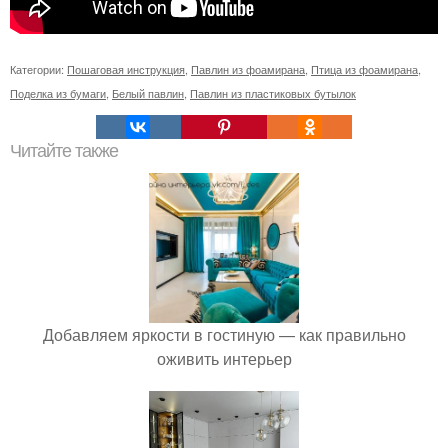
Категории:
Пошаговая инструкция
,
Павлин из фоамирана
,
Птица из фоамирана
,
Поделка из бумаги
,
Белый павлин
,
Павлин из пластиковых бутылок
Читайте также
Добавляем яркости в гостиную — как правильно
оживить интерьер