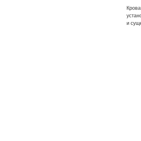
Крова
устан
и сущ