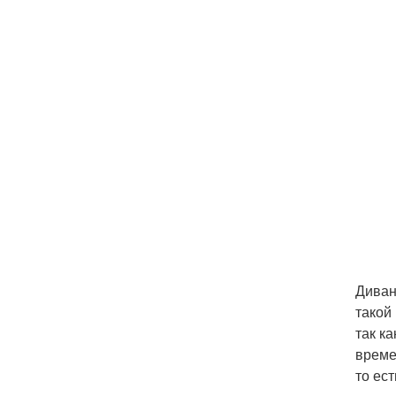
Диван
такой
так к
време
то ес