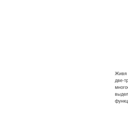
Живя 
две-т
много
выдел
функц