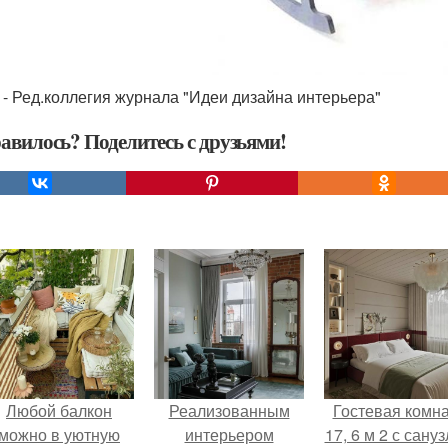
 - Ред.коллегия журнала "Идеи дизайна интерьера"
авилось? Поделитесь с друзьями!
Любой балкон
Реализованным
Гостевая комн
можно в уютную
интерьером
17, 6 м 2 с сану