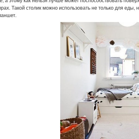
е, а этому как нельзя лучше может поспособствовать повер
рах. Такой столик можно использовать не только для еды, н
ланшет.