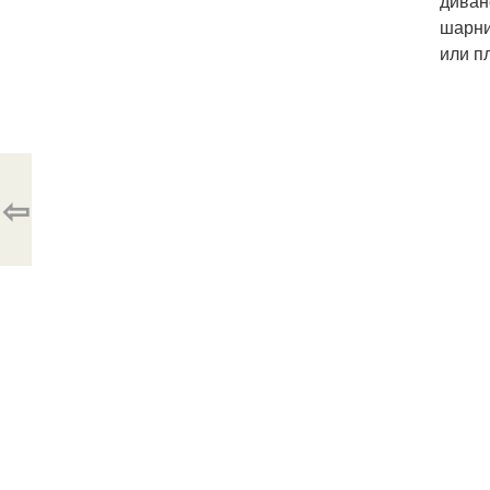
диван
шарни
или п
⇦