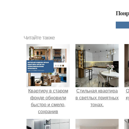
Понр
Читайте также
Квартиру в старом
Стильная квартира
О
фонде обновили
в светлых приятных
к
быстро и смело,
тонах.
сохранив
исторические
детали - кирпич,