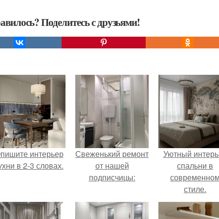
авилось? Поделитесь с друзьями!
пишите интерьер
Свеженький ремонт
Уютный интерь
ухни в 2-3 словах.
от нашей
спальни в
подписчицы:
современно
стиле.