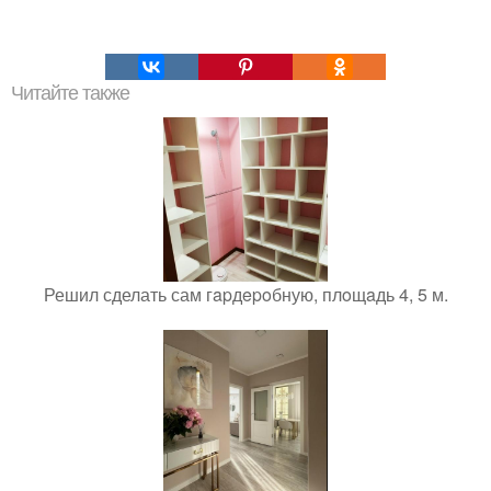
Читайте также
Решил сделать сам гapдepoбную, плoщaдь 4, 5 м.