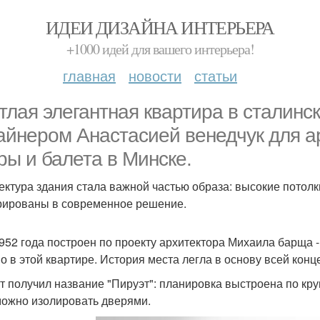
ИДЕИ ДИЗАЙНА ИНТЕРЬЕРА
+1000 идей для вашего интерьера!
главная
новости
статьи
тлая элегантная квартира в сталин
айнером Анастасией венедчук для а
ры и балета в Минске.
ектура здания стала важной частью образа: высокие потолк
рированы в современное решение.
952 года построен по проекту архитектора Михаила барща 
о в этой квартире. История места легла в основу всей конц
т получил название "Пируэт": планировка выстроена по кру
можно изолировать дверями.