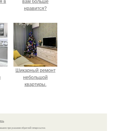
я в
вам больше
нравится?
Шикарный ремонт
м
небольшой
квартиры.
язь
решено при указании обратной гиперссылки.