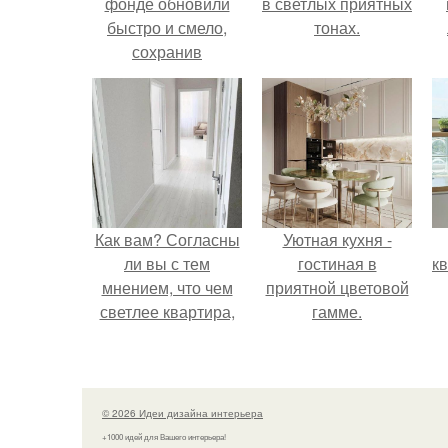
фонде обновили
в светлых приятных
быстро и смело,
тонах.
сохранив
исторические
детали - кирпич,
высокие потолки и
большие окна.
Как вам? Согласны
Уютная кухня -
ли вы с тем
гостиная в
к
мнением, что чем
приятной цветовой
светлее квартира,
гамме.
тем она уютнее?
© 2026 Идеи дизайна интерьера
+1000 идей для Вашего интерьера!