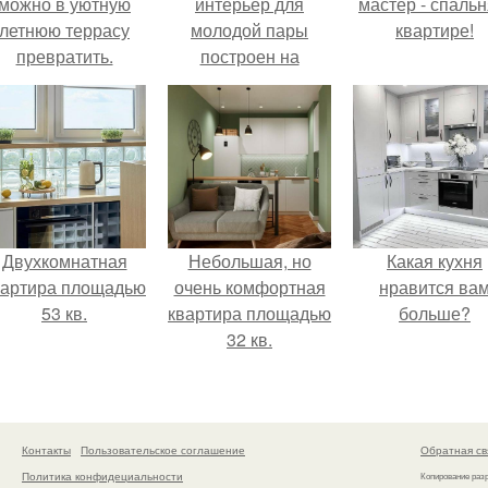
можно в уютную
интерьер для
мастер - спальн
летнюю террасу
молодой пары
квартире!
превратить.
построен на
сочетании металла,
зеркал и арт -
объектов.
Двухкомнатная
Небольшая, но
Какая кухня
вартира площадью
очень комфортная
нравится ва
53 кв.
квартира площадью
больше?
32 кв.
Контакты
Пользовательское соглашение
Обратная св
Политика конфидециальности
Копирование раз