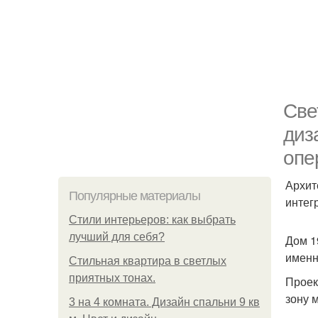
Све
диз
опе
Архит
Популярные материалы
интег
Стили интерьеров: как выбрать
лучший для себя?
Дом 1
именн
Стильная квартира в светлых
приятных тонах.
Проек
зону 
3 на 4 комната. Дизайн спальни 9 кв