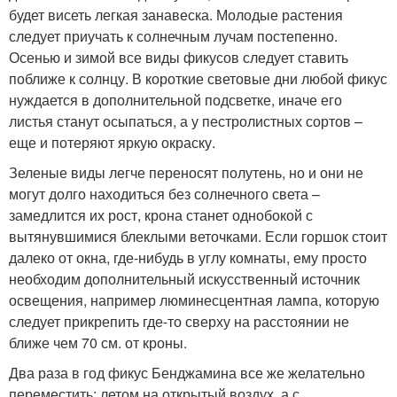
будет висеть легкая занавеска. Молодые растения
следует приучать к солнечным лучам постепенно.
Осенью и зимой все виды фикусов следует ставить
поближе к солнцу. В короткие световые дни любой фикус
нуждается в дополнительной подсветке, иначе его
листья станут осыпаться, а у пестролистных сортов –
еще и потеряют яркую окраску.
Зеленые виды легче переносят полутень, но и они не
могут долго находиться без солнечного света –
замедлится их рост, крона станет однобокой с
вытянувшимися блеклыми веточками. Если горшок стоит
далеко от окна, где-нибудь в углу комнаты, ему просто
необходим дополнительный искусственный источник
освещения, например люминесцентная лампа, которую
следует прикрепить где-то сверху на расстоянии не
ближе чем 70 см. от кроны.
Два раза в год фикус Бенджамина все же желательно
переместить: летом на открытый воздух, а с