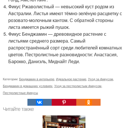
Фикус Ржаволистный — невысокий куст родом из
Австралии. Листья имеют тёмно-зелёную расцветку с
розовато-молочным кантом. С обратной стороны
листа имеется рыжий пушок.
Фикус Бенджамин — древовидное растение с
листьями среднего размера. Самый
распространённый сорт среди любителей комнатных
цветов. Пестролистные разновидности: Анастасия,
Барокко, Даниэль, Миднайт Леди.
Категории:
Бенджамин в интерьере
,
Идеальное растение
,
Уход за фикусом
,
Бенджамин в домашних условиях
,
Уход за пестролистым фикусом
,
Пестролистные фикусы
Читайте также