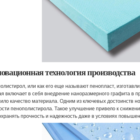
овационная технология производства
олистирол, или как его еще называют пенопласт, изготавл
ая включает в себя внедрение наноразмерного графита в п
ило качество материала. Одним из ключевых достоинств н
ости пенополистирола. Такое улучшение привело к снижен
охранять прочность и надежность даже в условиях повыше