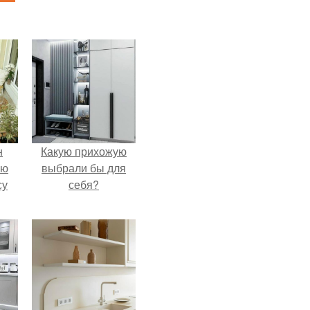
н
Какую прихожую
ую
выбрали бы для
су
себя?