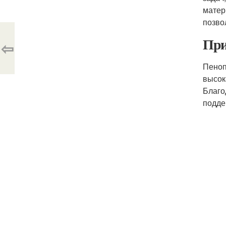
матер
позво
При
⇦
Пеноп
высок
Благо
подде