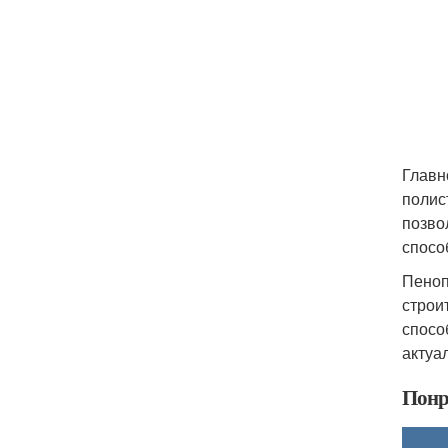
Главн
полис
позво
спосо
Пеноп
строи
спосо
актуа
Понр