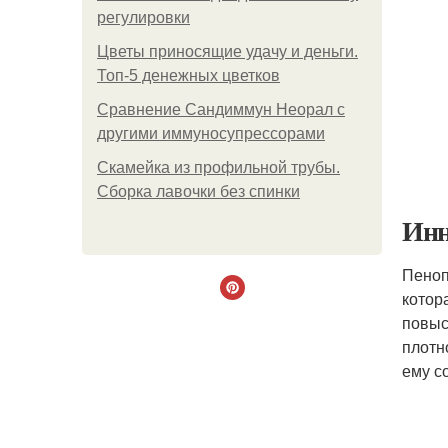
регулировки
Цветы приносящие удачу и деньги.
Топ-5 денежных цветков
Сравнение Сандиммун Неорал с
другими иммуносупрессорами
Скамейка из профильной трубы.
Сборка лавочки без спинки
Инн
Пеноп
котор
повыс
плотн
ему с