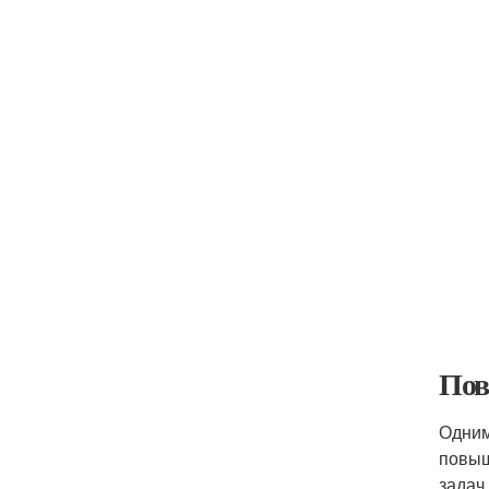
Пов
Одним
повыш
задач