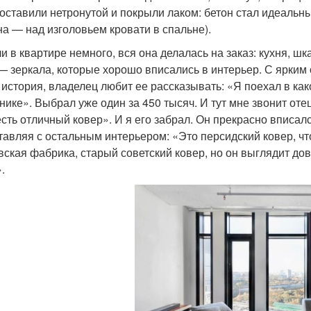
 оставили нетронутой и покрыли лаком: бетон стал идеальн
на — над изголовьем кровати в спальне).
и в квартире немного, вся она делалась на заказ: кухня, шк
— зеркала, которые хорошо вписались в интерьер. С ярким
 история, владелец любит ее рассказывать: «Я поехал в как
нике». Выбрал уже один за 450 тысяч. И тут мне звонит оте
есть отличный ковер». И я его забрал. Он прекрасно вписал
тавляя с остальным интерьером: «Это персидский ковер, чт
вская фабрика, старый советский ковер, но он выглядит дов
.