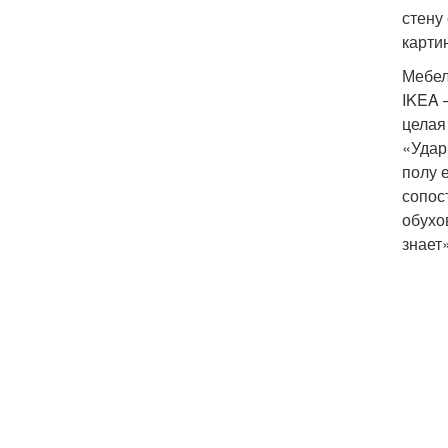
стену
карти
Мебел
IKEA 
целая
«Удар
полу 
сопос
обухо
знает»