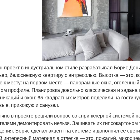
н-проект в индустриальном стиле разрабатывал Борис Дени
ьер, белоснежную квартиру с антресолью. Высотка — это, ко
е к месту: на первом месте — панорамные окна, оголенный
ном профиле. Планировка довольно классическая и задан
никаций и окон: 65 квадратных метров поделили на гостину
вые, прихожую и санузел.
чно в проекте решили вопрос со спринклерной системой по
телями демонтировать нельзя. Зашивать их гипсокартоном т
ения. Борис сделал акцент на системе и дополнил ее свет
 интересный материал в отделке — это, пожалуй, микроцем