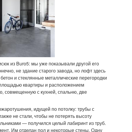
сюк из Buro5: мы уже показывали другой его
нечно, не здание старого завода, но лофт здесь
 бетон и стеклянные металлические перегородки
а площадью квартиры и расположением
ю, совмещенную с кухней, спальню, две
жаротушения, идущей по потолку: трубы с
акже не стали, чтобы не потерять высоту
ильниками — получился целый лабиринт из труб.
ент. Им отделан пол и некоторые стены. Одну