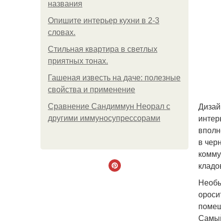
названия
Опишите интерьер кухни в 2-3
словах.
Стильная квартира в светлых
приятных тонах.
Гашеная известь на даче: полезные
свойства и применение
Дизай
Сравнение Сандиммун Неорал с
интер
другими иммуносупрессорами
вполн
в чер
комму
кладо
Необы
ороси
помещ
Самый