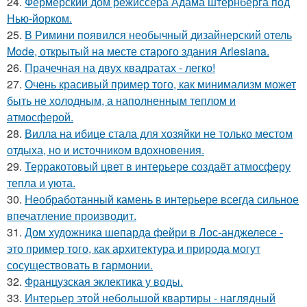
24.
Фермерский дом режиссёра Адама штернберга под
Нью-йорком.
25.
В Римини появился необычный дизайнерский отель
Mode, открытый на месте старого здания Arlesiana.
26.
Прачечная на двух квадратах - легко!
27.
Очень красивый пример того, как минимализм может
быть не холодным, а наполненным теплом и
атмосферой.
28.
Вилла на ибице стала для хозяйки не только местом
отдыха, но и источником вдохновения.
29.
Терракотовый цвет в интерьере создаёт атмосферу
тепла и уюта.
30.
Необработанный камень в интерьере всегда сильное
впечатление производит.
31.
Дом художника шепарда фейри в Лос-анджелесе -
это пример того, как архитектура и природа могут
сосуществовать в гармонии.
32.
Французская эклектика у воды.
33.
Интерьер этой небольшой квартиры - наглядный