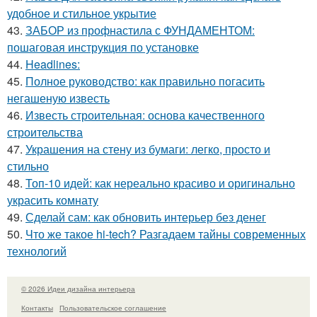
удобное и стильное укрытие
43.
ЗАБОР из профнастила с ФУНДАМЕНТОМ:
пошаговая инструкция по установке
44.
Headlines:
45.
Полное руководство: как правильно погасить
негашеную известь
46.
Известь строительная: основа качественного
строительства
47.
Украшения на стену из бумаги: легко, просто и
стильно
48.
Топ-10 идей: как нереально красиво и оригинально
украсить комнату
49.
Сделай сам: как обновить интерьер без денег
50.
Что же такое hi-tech? Разгадаем тайны современных
технологий
© 2026 Идеи дизайна интерьера
Контакты
Пользовательское соглашение