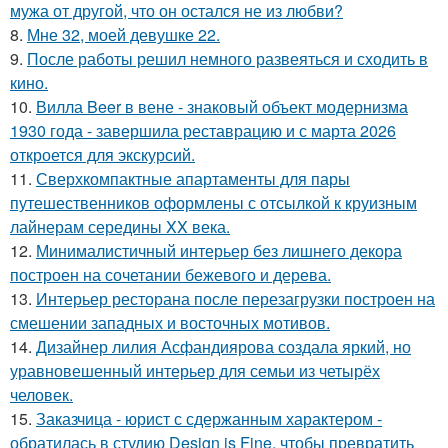
мужа от другой, что он остался не из любви?
8.
Мне 32, моей девушке 22.
9.
После работы решил немного развеяться и сходить в
кино.
10.
Вилла Beer в вене - знаковый объект модернизма
1930 года - завершила реставрацию и с марта 2026
откроется для экскурсий.
11.
Сверхкомпактные апартаменты для пары
путешественников оформлены с отсылкой к круизным
лайнерам середины XX века.
12.
Минималистичный интерьер без лишнего декора
построен на сочетании бежевого и дерева.
13.
Интерьер ресторана после перезагрузки построен на
смешении западных и восточных мотивов.
14.
Дизайнер лилия Асфандиярова создала яркий, но
уравновешенный интерьер для семьи из четырёх
человек.
15.
Заказчица - юрист с сдержанным характером -
обратилась в студию Design is Fine, чтобы превратить