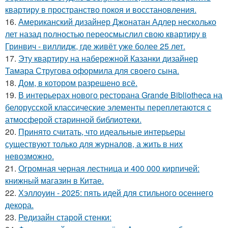
квартиру в пространство покоя и восстановления.
16.
Американский дизайнер Джонатан Адлер несколько
лет назад полностью переосмыслил свою квартиру в
Гринвич - виллидж, где живёт уже более 25 лет.
17.
Эту квартиру на набережной Казанки дизайнер
Тамара Стругова оформила для своего сына.
18.
Дом, в котором разрешено всё.
19.
В интерьерах нового ресторана Grande Bibliotheca на
белорусской классические элементы переплетаются с
атмосферой старинной библиотеки.
20.
Принято считать, что идеальные интерьеры
существуют только для журналов, а жить в них
невозможно.
21.
Огромная черная лестница и 400 000 кирпичей:
книжный магазин в Китае.
22.
Хэллоуин - 2025: пять идей для стильного осеннего
декора.
23.
Редизайн старой стенки: