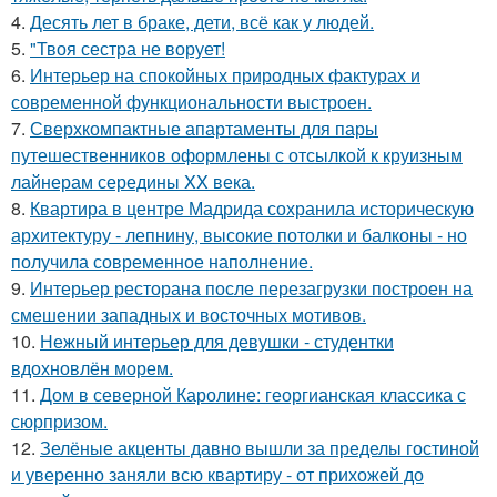
4.
Десять лет в браке, дети, всё как у людей.
5.
"Твоя сестра не ворует!
6.
Интерьер на спокойных природных фактурах и
современной функциональности выстроен.
7.
Сверхкомпактные апартаменты для пары
путешественников оформлены с отсылкой к круизным
лайнерам середины XX века.
8.
Квартира в центре Мадрида сохранила историческую
архитектуру - лепнину, высокие потолки и балконы - но
получила современное наполнение.
9.
Интерьер ресторана после перезагрузки построен на
смешении западных и восточных мотивов.
10.
Нежный интерьер для девушки - студентки
вдохновлён морем.
11.
Дом в северной Каролине: георгианская классика с
сюрпризом.
12.
Зелёные акценты давно вышли за пределы гостиной
и уверенно заняли всю квартиру - от прихожей до