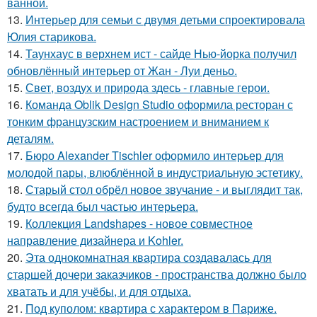
ванной.
13.
Интерьер для семьи с двумя детьми спроектировала
Юлия старикова.
14.
Таунхаус в верхнем ист - сайде Нью-йорка получил
обновлённый интерьер от Жан - Луи деньо.
15.
Свет, воздух и природа здесь - главные герои.
16.
Команда Oblik Design Studio оформила ресторан с
тонким французским настроением и вниманием к
деталям.
17.
Бюро Alexander Tischler оформило интерьер для
молодой пары, влюблённой в индустриальную эстетику.
18.
Старый стол обрёл новое звучание - и выглядит так,
будто всегда был частью интерьера.
19.
Коллекция Landshapes - новое совместное
направление дизайнера и Kohler.
20.
Эта однокомнатная квартира создавалась для
старшей дочери заказчиков - пространства должно было
хватать и для учёбы, и для отдыха.
21.
Под куполом: квартира с характером в Париже.