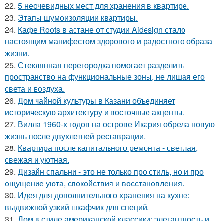
22.
5 неочевидных мест для хранения в квартире.
23.
Этапы шумоизоляции квартиры.
24.
Кафе Roots в астане от студии Aidesign стало
настоящим манифестом здорового и радостного образа
жизни.
25.
Стеклянная перегородка помогает разделить
пространство на функциональные зоны, не лишая его
света и воздуха.
26.
Дом чайной культуры в Казани объединяет
историческую архитектуру и восточные акценты.
27.
Вилла 1960-х годов на острове Икария обрела новую
жизнь после двухлетней реставрации.
28.
Квартира после капитального ремонта - светлая,
свежая и уютная.
29.
Дизайн спальни - это не только про стиль, но и про
ощущение уюта, спокойствия и восстановления.
30.
Идея для дополнительного хранения на кухне:
выдвижной узкий шкафчик для специй.
31.
Дом в стиле американской классики: элегантность и