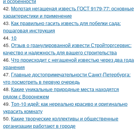
и особенности
42.
Молотая негашеная известь ГОСТ 9179-77: основные
характеристики и применение
43.
Как правильно гасить известь для побелки сада:
пошаговая инструкция
44.
10
45.
Отзыв о гранулированной извести Стройторгсервис:
качество и надежность для вашего строительства
46.
Что происходит с негашеной известью через два года
хранения
47.
Главные достопримечательности Санкт-Петербурга:
что посмотреть в первую очередь
48.
Какие уникальные природные места находятся
рядом с Воронежем
49.
Топ-10 идей: как нереально красиво и оригинально
украсить комнату
50.
Какие творческие коллективы и общественные
организации работают в городе