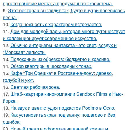
просто рабочие места, а продуманная экосистема.
9.
Этот ресторан выглядит так, будто внутри поселилась
весна.
10.
Когда нежность с характером встречается.
11.
Дом для молодой пары, которая много путешествует
и коллекционирует современное искусство.
12.
Обычно интерьеры нантакета - это свет, воздух и
"Морская" легкость.
13.
Подоконник из обрезков: бюджетно и красиво.
14.
Обзор квартиры в шоколадных тонах.
15.
Кафе "Три Орешка" в Ростове-на-дону: дерево,
голубой и уют.
16.
Светлая рабочая зона.
17.
Штаб-квартира кинокомпании Sandbox Films в Нью-
йорке.
18.
На звук и цвет: студия подкастов Podimo в Осло.
19.
Как установить экран под ванну: пошагово и без
ошибок.
20.
Новый тренд в оформлении ванной комнаты.