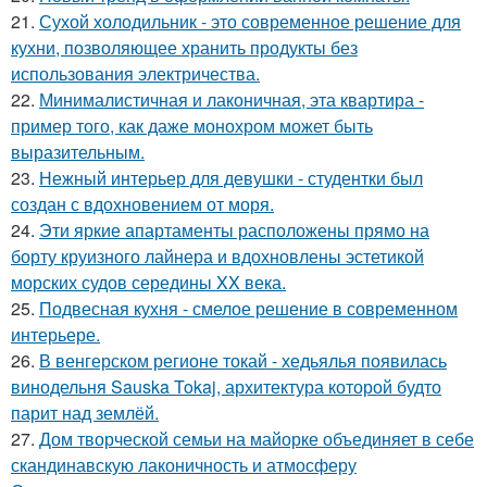
21.
Сухой холодильник - это современное решение для
кухни, позволяющее хранить продукты без
использования электричества.
22.
Минималистичная и лаконичная, эта квартира -
пример того, как даже монохром может быть
выразительным.
23.
Нежный интерьер для девушки - студентки был
создан с вдохновением от моря.
24.
Эти яркие апартаменты расположены прямо на
борту круизного лайнера и вдохновлены эстетикой
морских судов середины XX века.
25.
Подвесная кухня - смелое решение в современном
интерьере.
26.
В венгерском регионе токай - хедьялья появилась
винодельня Sauska Tokaj, архитектура которой будто
парит над землёй.
27.
Дом творческой семьи на майорке объединяет в себе
скандинавскую лаконичность и атмосферу