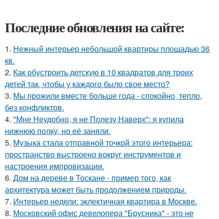
Последние обновления на сайте:
1.
Нежный интерьер небольшой квартиры площадью 36
кв.
2.
Как обустроить детскую в 10 квадратов для троих
детей так, чтобы у каждого было свое место?
3.
Мы прожили вместе больше года - спокойно, тепло,
без конфликтов.
4.
"Мне Неудобно, я не Полезу Наверх": я купила
нижнюю полку, но её заняли.
5.
Музыка стала отправной точкой этого интерьера:
пространство выстроено вокруг инструментов и
настроения импровизации.
6.
Дом на дереве в Тоскане - пример того, как
архитектура может быть продолжением природы.
7.
Интерьер недели: эклектичная квартира в Москве.
8.
Московский офис девелопера "Брусника" - это не