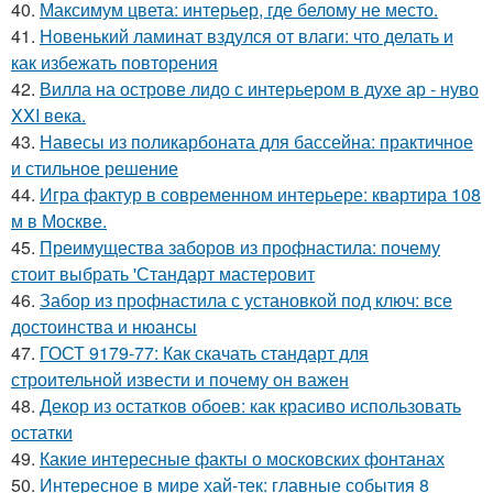
40.
Максимум цвета: интерьер, где белому не место.
41.
Новенький ламинат вздулся от влаги: что делать и
как избежать повторения
42.
Вилла на острове лидо с интерьером в духе ар - нуво
XXI века.
43.
Навесы из поликарбоната для бассейна: практичное
и стильное решение
44.
Игра фактур в современном интерьере: квартира 108
м в Москве.
45.
Преимущества заборов из профнастила: почему
стоит выбрать 'Стандарт мастеровит
46.
Забор из профнастила с установкой под ключ: все
достоинства и нюансы
47.
ГОСТ 9179-77: Как скачать стандарт для
строительной извести и почему он важен
48.
Декор из остатков обоев: как красиво использовать
остатки
49.
Какие интересные факты о московских фонтанах
50.
Интересное в мире хай-тек: главные события 8