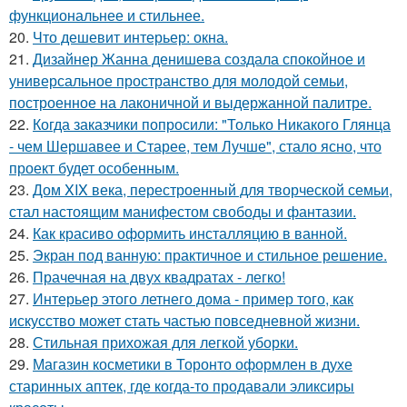
функциональнее и стильнее.
20.
Что дешевит интерьер: окна.
21.
Дизайнер Жанна денишева создала спокойное и
универсальное пространство для молодой семьи,
построенное на лаконичной и выдержанной палитре.
22.
Когда заказчики попросили: "Только Никакого Глянца
- чем Шершавее и Старее, тем Лучше", стало ясно, что
проект будет особенным.
23.
Дом XIX века, перестроенный для творческой семьи,
стал настоящим манифестом свободы и фантазии.
24.
Как красиво оформить инсталляцию в ванной.
25.
Экран под ванную: практичное и стильное решение.
26.
Прачечная на двух квадратах - легко!
27.
Интерьер этого летнего дома - пример того, как
искусство может стать частью повседневной жизни.
28.
Стильная прихожая для легкой уборки.
29.
Магазин косметики в Торонто оформлен в духе
старинных аптек, где когда-то продавали эликсиры