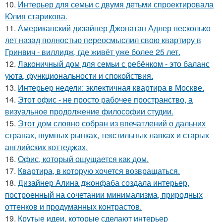
10.
Интерьер для семьи с двумя детьми спроектировала
Юлия старикова.
11.
Американский дизайнер Джонатан Адлер несколько
лет назад полностью переосмыслил свою квартиру в
Гринвич - виллидж, где живёт уже более 25 лет.
12.
Лаконичный дом для семьи с ребёнком - это баланс
уюта, функциональности и спокойствия.
13.
Интерьер недели: эклектичная квартира в Москве.
14.
Этот офис - не просто рабочее пространство, а
визуальное продолжение философии студии.
15.
Этот дом словно собран из впечатлений о дальних
странах, шумных рынках, текстильных лавках и старых
английских коттеджах.
16.
Офис, который ощущается как дом.
17.
Квартира, в которую хочется возвращаться.
18.
Дизайнер Алина джонфаба создала интерьер,
построенный на сочетании минимализма, природных
оттенков и продуманных контрастов.
19.
Крутые идеи, которые сделают интерьер