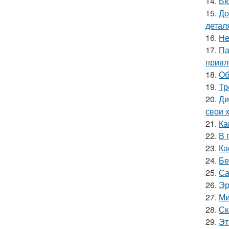
14.
Бю
15.
До
детал
16.
Не
17.
Па
привл
18.
Об
19.
Тр
20.
Ди
свои 
21.
Ка
22.
В 
23.
Ка
24.
Бе
25.
Са
26.
Эр
27.
Ми
28.
Ск
29.
Эт