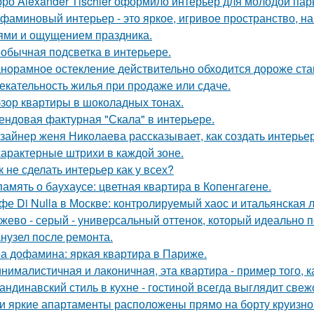
ро Alexander Tischler оформило интерьер для молодой пар
фаминовый интерьер - это яркое, игривое пространство, 
ями и ощущением праздника.
обычная подсветка в интерьере.
норамное остекление действительно обходится дороже ста
екательность жилья при продаже или сдаче.
зор квартиры в шоколадных тонах.
ендовая фактурная "Скала" в интерьере.
зайнер женя Николаева рассказывает, как создать интерьер
характерные штрихи в каждой зоне.
к не сделать интерьер как у всех?
память о баухаусе: цветная квартира в Копенгагене.
фе Di Nulla в Москве: контролируемый хаос и итальянская л
жево - серый - универсальный оттенок, который идеально 
нузел после ремонта.
а дофамина: яркая квартира в Париже.
нималистичная и лаконичная, эта квартира - пример того,
андинавский стиль в кухне - гостиной всегда выглядит свеж
и яркие апартаменты расположены прямо на борту круизно