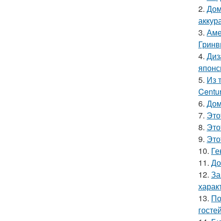
2.
Дом
аккур
3.
Аме
Гринв
4.
Диз
японс
5.
Из 
Centu
6.
Дом
7.
Это
8.
Это
9.
Это
10.
Ге
11.
До
12.
За
харак
13.
По
гостей