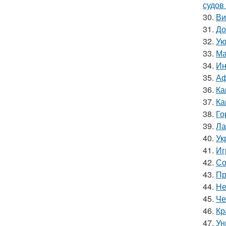
судов
30.
Ви
31.
До
32.
Ую
33.
Ма
34.
Ин
35.
Аф
36.
Ка
37.
Ка
38.
Го
39.
Ла
40.
Ук
41.
Иг
42.
Со
43.
Пр
44.
Не
45.
Че
46.
Кр
47.
Ун