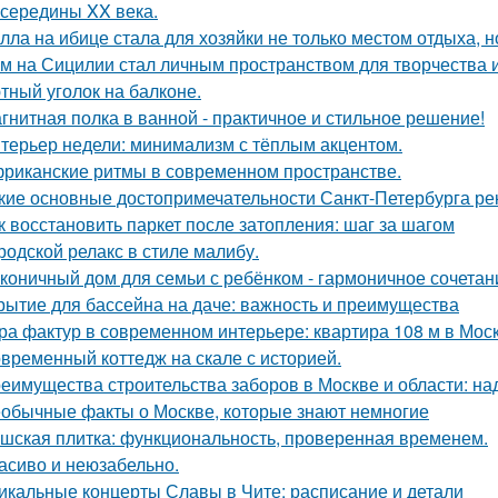
 середины XX века.
лла на ибице стала для хозяйки не только местом отдыха, 
м на Сицилии стал личным пространством для творчества и
тный уголок на балконе.
гнитная полка в ванной - практичное и стильное решение!
терьер недели: минимализм с тёплым акцентом.
риканские ритмы в современном пространстве.
кие основные достопримечательности Санкт-Петербурга ре
к восстановить паркет после затопления: шаг за шагом
родской релакс в стиле малибу.
коничный дом для семьи с ребёнком - гармоничное сочетани
рытие для бассейна на даче: важность и преимущества
ра фактур в современном интерьере: квартира 108 м в Моск
временный коттедж на скале с историей.
еимущества строительства заборов в Москве и области: над
обычные факты о Москве, которые знают немногие
шская плитка: функциональность, проверенная временем.
асиво и неюзабельно.
икальные концерты Славы в Чите: расписание и детали