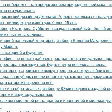
 на побережье стал продолжением природного пейзажа - инт
атно его усиливает.
риканский дизайнер Джонатан Адлер несколько лет назад 
ич - виллидж, где живёт уже более 25 лет.
айнер Екатерина Субботина создала спокойный, тёплый ин
ким опытом заказчиков.
типовой панельной квартиры дизайнер Валерия Макаревич с
ry Modern.
 с историей и будущим.
т офис - не просто рабочее пространство, а визуальное п
т ресторан выглядит так, будто внутри поселилась весна.
т интерьер строится не вокруг трендов, а вокруг любви к п
неральная уборка после нового года: как вернуть дому свеже
м, в котором разрешено всё.
казчица обратилась к дизайнеру Юлии поздняк с задачей оф
тером и индивидуальностью.
сле восьмилетней реставрации и инвестиций в миллиарды д
.