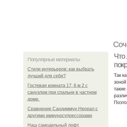
Соч
Что 
Популярные материалы
пок
Стили интерьеров: как выбрать
Так к
лучший для себя?
зоной
Гостевая комната 17, 6 м 2 с
такие
санузлом при спальне в частном
разли
доме.
Поэто
Сравнение Сандиммун Неорал с
другими иммуносупрессорами
Наш самодельный лофт.