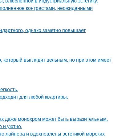
ы, влюблённой в индустриальную эстетику.
наполненное контрастами, неожиданными
ндартного, однако заметно повышает
, который выглядит цельным, но при этом имеет
егкость.
подходит для любой квартиры.
 как даже монохром может быть выразительным.
о и уютно.
го лайнера и вдохновлены эстетикой морских