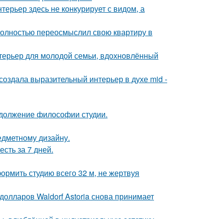
ерьер здесь не конкурирует с видом, а
полностью переосмыслил свою квартиру в
терьер для молодой семьи, вдохновлённый
оздала выразительный интерьер в духе mid -
родолжение философии студии.
редметному дизайну.
сть за 7 дней.
ормить студию всего 32 м, не жертвуя
олларов Waldorf Astoria снова принимает