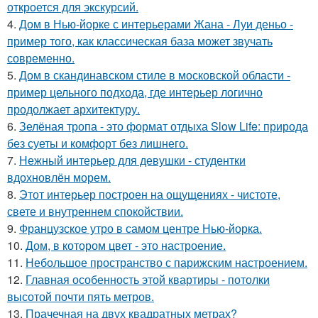
откроется для экскурсий.
4.
Дом в Нью-йорке с интерьерами Жана - Луи деньо -
пример того, как классическая база может звучать
современно.
5.
Дом в скандинавском стиле в московской области -
пример цельного подхода, где интерьер логично
продолжает архитектуру.
6.
Зелёная тропа - это формат отдыха Slow Life: природа
без суеты и комфорт без лишнего.
7.
Нежный интерьер для девушки - студентки
вдохновлён морем.
8.
Этот интерьер построен на ощущениях - чистоте,
свете и внутреннем спокойствии.
9.
Французское утро в самом центре Нью-йорка.
10.
Дом, в котором цвет - это настроение.
11.
Небольшое пространство с парижским настроением.
12.
Главная особенность этой квартиры - потолки
высотой почти пять метров.
13.
Прачечная на двух квадратных метрах?