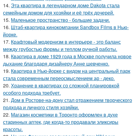
14.
Эта квартира в легендарном доме Dakota стала
семейным домом для хозяйки и её трёх дочерей.
15.
Маленькое пространство - большие задачи.
16.
Штаб-квартира кинокомпании Sandbox Films в Нью-
йорке.
17.
Крафтовый модернизм в интерьере - это баланс
между грубостью формы и теплом ручной работы.
18.
Квартира в доме 1929 года в Москве получила новое
дыхание благодаря дизайнеру Анне шевченко.
19.
Квартира в Нью-йорке с видом на центральный парк
стала современным переосмыслением ар - деко.
20.
Хранение в квартирах со сложной планировкой
особого подхода требует.
21.
Дом в Ростове-на-дону стал отражением творческого
подхода и личного стиля хозяйки.
22.
Магазин косметики в Торонто оформлен в духе
старинных аптек, где когда-то продавали эликсиры
красоты.